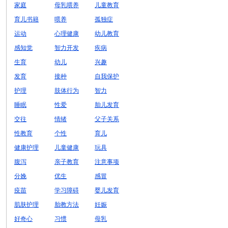
家庭
母乳喂养
儿童教育
育儿书籍
喂养
孤独症
运动
心理健康
幼儿教育
感知觉
智力开发
疾病
生育
幼儿
兴趣
发育
接种
自我保护
护理
肢体行为
智力
睡眠
性爱
胎儿发育
交往
情绪
父子关系
性教育
个性
育儿
健康护理
儿童健康
玩具
腹泻
亲子教育
注意事项
分娩
优生
感冒
疫苗
学习障碍
婴儿发育
肌肤护理
胎教方法
妊娠
好奇心
习惯
母乳