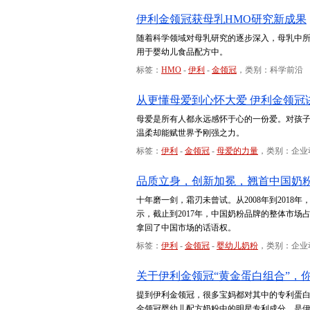
伊利金领冠获母乳HMO研究新成果
随着科学领域对母乳研究的逐步深入，母乳中
用于婴幼儿食品配方中。
标签：
HMO
-
伊利
-
金领冠
，类别：科学前沿
从更懂母爱到心怀大爱 伊利金领冠
母爱是所有人都永远感怀于心的一份爱。对孩
温柔却能赋世界予刚强之力。
标签：
伊利
-
金领冠
-
母爱的力量
，类别：企业
品质立身，创新加冕，翘首中国奶
十年磨一剑，霜刃未曾试。从2008年到201
示，截止到2017年，中国奶粉品牌的整体市场
拿回了中国市场的话语权。
标签：
伊利
-
金领冠
-
婴幼儿奶粉
，类别：企业
关于伊利金领冠“黄金蛋白组合”，
提到伊利金领冠，很多宝妈都对其中的专利蛋白组
金领冠婴幼儿配方奶粉中的明星专利成分，是