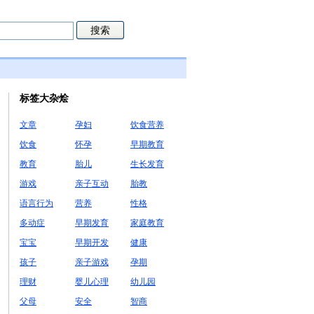
标签大杂烩
文章
孕妇
饮食营养
饮食
怀孕
早期教育
教育
胎儿
生长发育
游戏
亲子互动
胎教
语言行为
营养
性格
多动症
早期发育
家庭教育
宝宝
早期开发
健康
孩子
亲子游戏
孕期
理财
婴儿心理
幼儿园
父母
安全
智商