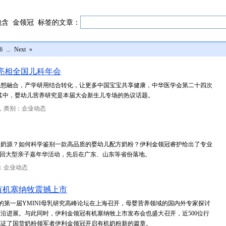
包含
金领冠
标签的文章：
6
...
Next
»
亮相全国儿科年会
思想融合，产学研用结合转化，让更多中国宝宝共享健康，中华医学会第二十四次
开。其中，婴幼儿营养研究是本届大会新生儿专场的热议话题。
，类别：企业动态
净奶源？如何科学鉴别一款高品质的婴幼儿配方奶粉？伊利金领冠睿护给出了专业
巡回大型亲子嘉年华活动，先后在广东、山东等省份落地。
：企业动态
有机塞纳牧震撼上市
主办的第一届YMINI母乳研究高峰论坛在上海召开，母婴营养领域的国内外专家探讨
沿进展。与此同时，伊利金领冠有机塞纳牧上市发布会也盛大召开，近500位行
见证了国货奶粉领军者伊利金领冠开启有机奶粉新的篇章。