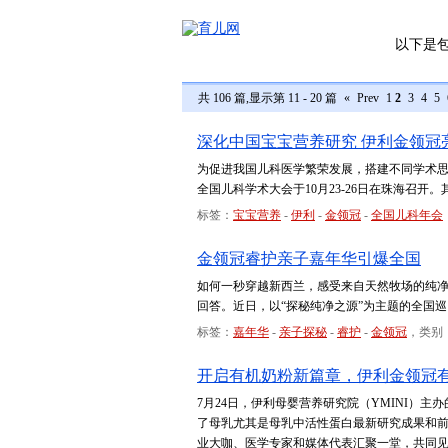
以下是
共 106 篇,显示第 11 - 20 篇
«
Prev
1
2
3
4
5
深化中国宝宝营养研究 伊利金领冠
为促进我国儿科医学繁荣发展，搭建不同学术
全国儿科学术大会于10月23-26日在珠海召
标签：
宝宝营养
-
伊利
-
金领冠
-
全国儿科年会
金领冠睿护亲子嘉年华引爆全国
如何一秒穿越新西兰，感受来自天然牧场的纯
回答。近日，以“探秘纯净之源”为主题的全国
标签：
嘉年华
-
亲子探秘
-
睿护
-
金领冠
，类别
开启有机奶粉新篇章，伊利金领冠
7月24日，伊利母婴营养研究院（YMINI）
了母乳尤其是母乳中活性蛋白最新研究成果和前
业大咖、医学专家和媒体代表汇聚一堂，共同