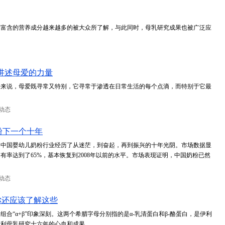
所富含的营养成分越来越多的被大众所了解，与此同时，母乳研究成果也被广泛应
讲述母爱的力量
子来说，母爱既寻常又特别，它寻常于渗透在日常生活的每个点滴，而特别于它最
动态
粉下一个十年
8年，中国婴幼儿奶粉行业经历了从迷茫，到奋起，再到振兴的十年光阴。市场数据显
占有率达到了65%，基本恢复到2008年以前的水平。市场表现证明，中国奶粉已然
动态
你还应该了解这些
合“α+β”印象深刻。这两个希腊字母分别指的是α-乳清蛋白和β-酪蛋白，是伊利
伊利母乳研究十六年的心血和成果。