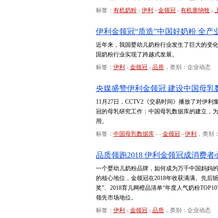
标签：
有机奶粉
-
伊利
-
金领冠
-
有机塞纳牧
-
伊利金领冠“质造”中国好奶粉 全产
近年来，我国婴幼儿奶粉行业发生了巨大的变
国奶粉行业实现了跨越式发展。
标签：
伊利
-
金领冠
-
品质
，类别：企业动态
央媒盛赞伊利金领冠 建设中国母乳
11月27日，CCTV2《交易时间》播放了对
冠的母乳研究工作：中国母乳数据库的建立，
用。
标签：
中国母乳数据库
-
-
金领冠
-
伊利
，类别
品质领跑2018 伊利金领冠成消费者
一个婴幼儿奶粉品牌，如何成为万千中国妈妈
的核心地位，金领冠在2018年收获满满。先后斩
奖”、2018育儿网橙品清单“年度人气奶粉TO
领先市场地位。
标签：
伊利
-
金领冠
-
品质
，类别：企业动态