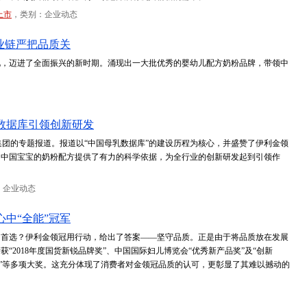
上市
，类别：企业动态
业链严把品质关
化，迈进了全面振兴的新时期。涌现出一大批优秀的婴幼儿配方奶粉品牌，带领中
数据库引领创新研发
伊利集团的专题报道。报道以“中国母乳数据库”的建设历程为核心，并盛赞了伊利金领
为中国宝宝的奶粉配方提供了有力的科学依据，为全行业的创新研发起到引领作
：企业动态
心中“全能”冠军
的首选？伊利金领冠用行动，给出了答案——坚守品质。正是由于将品质放在发展
获“2018年度国货新锐品牌奖”、中国国际妇儿博览会“优秀新产品奖”及“创新
P10”等多项大奖。这充分体现了消费者对金领冠品质的认可，更彰显了其难以撼动的