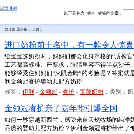
以下是包含
睿护
标签的文章：
共 2 篇,显示第 1 - 2 篇
1
进口奶粉前十名中，有一款令人惊喜
给宝宝选奶粉时，妈妈们都会化身严格的“质检官
工艺都高标准、严要求，眼睛里容不得半点沙子
能够经受住妈妈们“火眼金睛”的考验呢？答案就
利金领冠睿护婴幼儿配方奶粉。
标签：
伊利
-
金领冠
-
睿护
-
宝藏奶粉
，类别：奶
金领冠睿护亲子嘉年华引爆全国
如何一秒穿越新西兰，感受来自天然牧场的纯净
品质的婴幼儿配方奶粉？伊利金领冠睿护给出了专