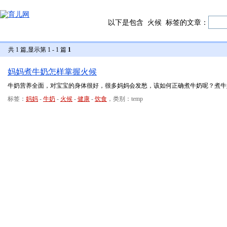
以下是包含
火候
标签的文章：
共 1 篇,显示第 1 - 1 篇
1
妈妈煮牛奶怎样掌握火候
牛奶营养全面，对宝宝的身体很好，很多妈妈会发愁，该如何正确煮牛奶呢？煮牛
标签：
妈妈
-
牛奶
-
火候
-
健康
-
饮食
，类别：temp