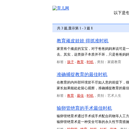
以下是
共 3 篇,显示第 1 - 3 篇
1
教育顽皮娃娃 得抓准时机
家里有个顽皮的宝宝，对于爸爸妈妈来说可是
去。其实，这类孩子本质并不坏，只是爸爸妈
标签：
孩子
-
教育
-
时机
，类别：家庭教育
准确捕捉教育的最佳时机
在教育的内外部环境皆不尽如人意的前提下，
家长如果能处处留心观察，准确捕捉教育的最
标签：
教育
-
最佳
-
时机
，类别：艺术人生
输卵管绝育的手术最佳时机
输卵管绝育术通过手术或手术配合药物等人工方
输卵管绝育术是一种安全可靠的永久性节育措