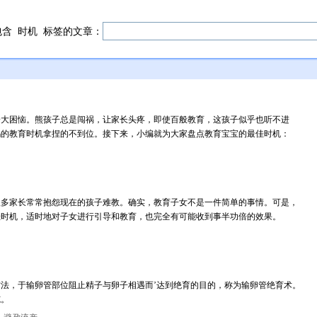
包含
时机
标签的文章：
一大困恼。熊孩子总是闯祸，让家长头疼，即使百般教育，这孩子似乎也听不进
妈的教育时机拿捏的不到位。接下来，小编就为大家盘点教育宝宝的最佳时机：
很多家长常常抱怨现在的孩子难教。确实，教育子女不是一件简单的事情。可是，
佳时机，适时地对子女进行引导和教育，也完全有可能收到事半功倍的效果。
法，于输卵管部位阻止精子与卵子相遇而’达到绝育的目的，称为输卵管绝育术。
施。