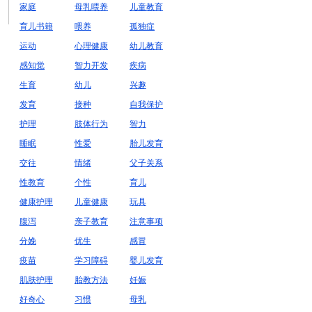
家庭
母乳喂养
儿童教育
育儿书籍
喂养
孤独症
运动
心理健康
幼儿教育
感知觉
智力开发
疾病
生育
幼儿
兴趣
发育
接种
自我保护
护理
肢体行为
智力
睡眠
性爱
胎儿发育
交往
情绪
父子关系
性教育
个性
育儿
健康护理
儿童健康
玩具
腹泻
亲子教育
注意事项
分娩
优生
感冒
疫苗
学习障碍
婴儿发育
肌肤护理
胎教方法
妊娠
好奇心
习惯
母乳