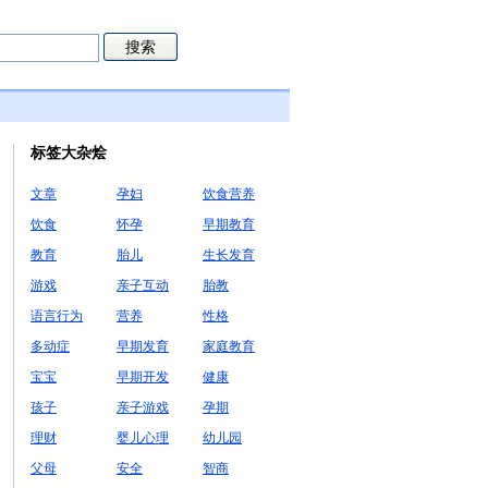
标签大杂烩
文章
孕妇
饮食营养
饮食
怀孕
早期教育
教育
胎儿
生长发育
游戏
亲子互动
胎教
语言行为
营养
性格
多动症
早期发育
家庭教育
宝宝
早期开发
健康
孩子
亲子游戏
孕期
理财
婴儿心理
幼儿园
父母
安全
智商