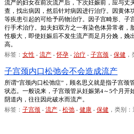
流产的妇女在前次流产后，下次妊娠前，应与丈
查，找出病因，然后针对病因进行治疗。因黄体
等疾患引起的可给予药物治疗。因子宫畸形、子
行手术治疗。如夫妇双方之一有染色体异常者，
性极大，即使妊娠后不发生流产而足月分娩，娩
高。
标签：
女性
-
流产
-
怀孕
-
治疗
-
子宫颈
-
保健
，
子宫颈内口松弛会不会造成流产
所谓“宫颈内口松弛症”，顾名思义就是指子宫颈
状态。一般说来，子宫颈管从妊娠第4～5个月开
阴道内，往往因此破水而流产。
标签：
子宫颈
-
流产
-
松弛
-
健康
-
保健
，类别：