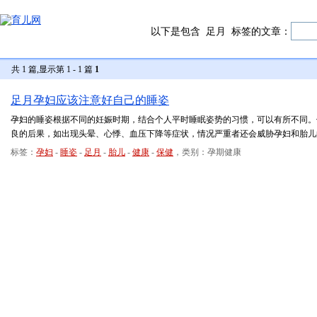
以下是包含
足月
标签的文章：
共 1 篇,显示第 1 - 1 篇
1
足月孕妇应该注意好自己的睡姿
孕妇的睡姿根据不同的妊娠时期，结合个人平时睡眠姿势的习惯，可以有所不同。
良的后果，如出现头晕、心悸、血压下降等症状，情况严重者还会威胁孕妇和胎儿
标签：
孕妇
-
睡姿
-
足月
-
胎儿
-
健康
-
保健
，类别：孕期健康