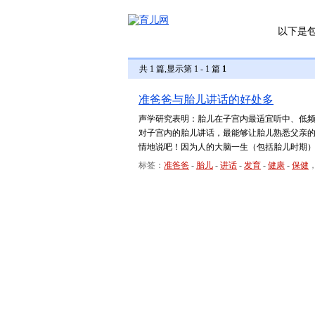
以下是
共 1 篇,显示第 1 - 1 篇
1
准爸爸与胎儿讲话的好处多
声学研究表明：胎儿在子宫内最适宜听中、低
对子宫内的胎儿讲话，最能够让胎儿熟悉父亲
情地说吧！因为人的大脑一生（包括胎儿时期）可
标签：
准爸爸
-
胎儿
-
讲话
-
发育
-
健康
-
保健