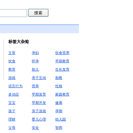
标签大杂烩
文章
孕妇
饮食营养
饮食
怀孕
早期教育
教育
胎儿
生长发育
游戏
亲子互动
胎教
语言行为
营养
性格
多动症
早期发育
家庭教育
宝宝
早期开发
健康
孩子
亲子游戏
孕期
理财
婴儿心理
幼儿园
父母
安全
智商