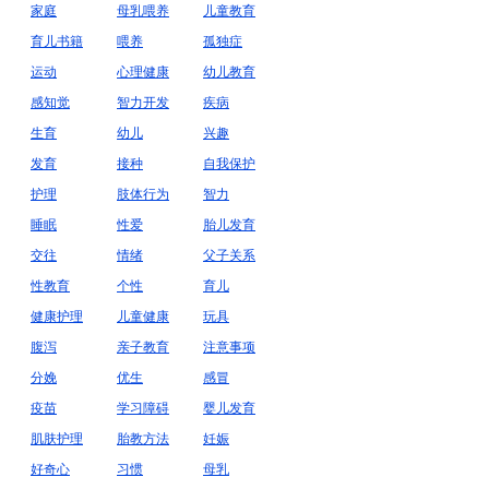
家庭
母乳喂养
儿童教育
育儿书籍
喂养
孤独症
运动
心理健康
幼儿教育
感知觉
智力开发
疾病
生育
幼儿
兴趣
发育
接种
自我保护
护理
肢体行为
智力
睡眠
性爱
胎儿发育
交往
情绪
父子关系
性教育
个性
育儿
健康护理
儿童健康
玩具
腹泻
亲子教育
注意事项
分娩
优生
感冒
疫苗
学习障碍
婴儿发育
肌肤护理
胎教方法
妊娠
好奇心
习惯
母乳