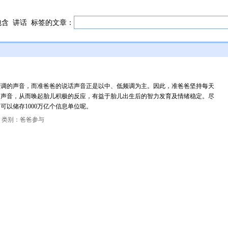
包含
讲话
标签的文章：
频调的声音，而准爸爸的说话声音正是以中、低频调为主。因此，准爸爸坚持每天
的声音，从而唤起胎儿积极的反应，有益于胎儿出生后的智力发育及情绪稳定。尽
以储存1000万亿个信息单位呢。
，类别：爸爸参与