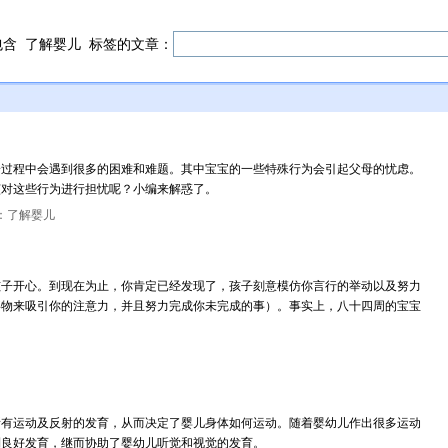
包含
了解婴儿
标签的文章：
一过程中会遇到很多的困难和难题。其中宝宝的一些特殊行为会引起父母的忧虑。
该对这些行为进行担忧呢？小编来解惑了。
：了解婴儿
孩子开心。到现在为止，你肯定已经发现了，孩子刻意模仿你言行的举动以及努力
事物来吸引你的注意力，并且努力完成你未完成的事）。事实上，八十四周的宝宝
所有运动及反射的发育，从而决定了婴儿身体如何运动。随着婴幼儿作出很多运动
到良好发育，继而协助了婴幼儿听觉和视觉的发育。