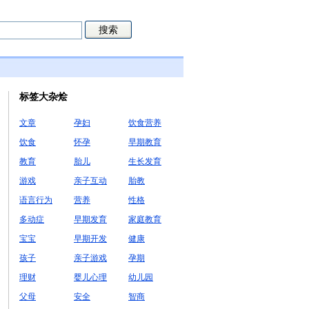
标签大杂烩
文章
孕妇
饮食营养
饮食
怀孕
早期教育
教育
胎儿
生长发育
游戏
亲子互动
胎教
语言行为
营养
性格
多动症
早期发育
家庭教育
宝宝
早期开发
健康
孩子
亲子游戏
孕期
理财
婴儿心理
幼儿园
父母
安全
智商