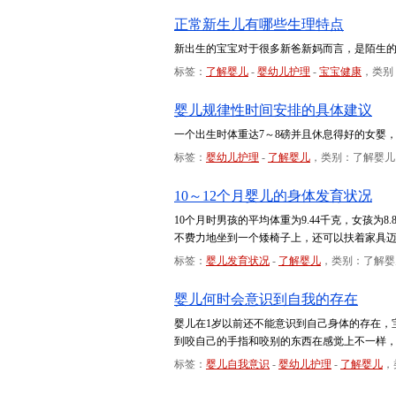
正常新生儿有哪些生理特点
新出生的宝宝对于很多新爸新妈而言，是陌生
标签：
了解婴儿
-
婴幼儿护理
-
宝宝健康
，类别
婴儿规律性时间安排的具体建议
一个出生时体重达7～8磅并且休息得好的女婴，
标签：
婴幼儿护理
-
了解婴儿
，类别：了解婴儿
10～12个月婴儿的身体发育状况
10个月时男孩的平均体重为9.44千克，女孩
不费力地坐到一个矮椅子上，还可以扶着家具
标签：
婴儿发育状况
-
了解婴儿
，类别：了解婴
婴儿何时会意识到自我的存在
婴儿在1岁以前还不能意识到自己身体的存在，
到咬自己的手指和咬别的东西在感觉上不一样
标签：
婴儿自我意识
-
婴幼儿护理
-
了解婴儿
，