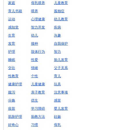
家庭
母乳喂养
儿童教育
育儿书籍
喂养
孤独症
运动
心理健康
幼儿教育
感知觉
智力开发
疾病
生育
幼儿
兴趣
发育
接种
自我保护
护理
肢体行为
智力
睡眠
性爱
胎儿发育
交往
情绪
父子关系
性教育
个性
育儿
健康护理
儿童健康
玩具
腹泻
亲子教育
注意事项
分娩
优生
感冒
疫苗
学习障碍
婴儿发育
肌肤护理
胎教方法
妊娠
好奇心
习惯
母乳