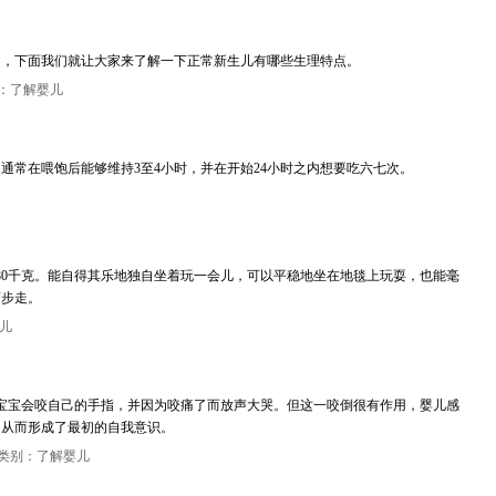
的，下面我们就让大家来了解一下正常新生儿有哪些生理特点。
：了解婴儿
通常在喂饱后能够维持3至4小时，并在开始24小时之内想要吃六七次。
为8.80千克。能自得其乐地独自坐着玩一会儿，可以平稳地坐在地毯上玩耍，也能毫
迈步走。
儿
宝宝会咬自己的手指，并因为咬痛了而放声大哭。但这一咬倒很有作用，婴儿感
，从而形成了最初的自我意识。
类别：了解婴儿