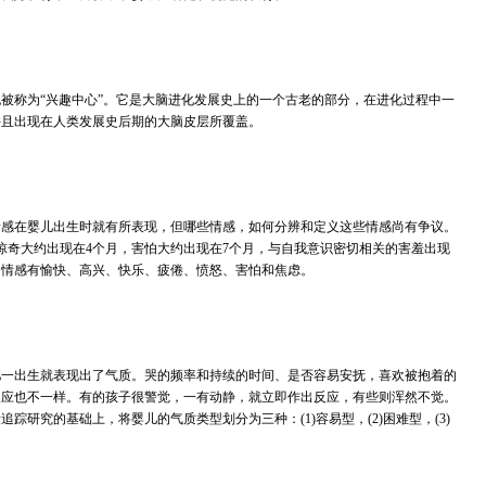
被称为“兴趣中心”。它是大脑进化发展史上的一个古老的部分，在进化过程中一
并且出现在人类发展史后期的大脑皮层所覆盖。
情感在婴儿出生时就有所表现，但哪些情感，如何分辨和定义这些情感尚有争议。
惊奇大约出现在4个月，害怕大约出现在7个月，与自我意识密切相关的害羞出现
的情感有愉快、高兴、快乐、疲倦、愤怒、害怕和焦虑。
儿一出生就表现出了气质。哭的频率和持续的时间、是否容易安抚，喜欢被抱着的
反应也不一样。有的孩子很警觉，一有动静，就立即作出反应，有些则浑然不觉。
踪研究的基础上，将婴儿的气质类型划分为三种：(1)容易型，(2)困难型，(3)