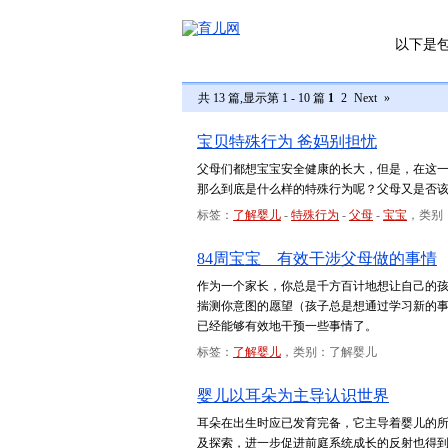
以下是
共 13 篇,显示第 1 - 10 篇
1
2
Next
»
宝贝特殊行为 爸妈别担忧
父母们都想宝宝安全健康的长大，但是，在这
那么到底是什么样的特殊行为呢？父母又是否
标签：
了解婴儿
-
特殊行为
-
父母
-
宝宝
，类别
84周宝宝 有效干涉父母做的事情
作为一个家长，你总是千方百计地想让自己的
揣测你意图的愿望（孩子总是想通过学习新的
已经能够有效地干预一些事情了。
标签：
了解婴儿
，类别：了解婴儿
婴儿以耳朵为主导认识世界
耳朵在出生时应已发育完备，它主导着婴儿的
及探索，进一步促进前庭系统成长的反射也得