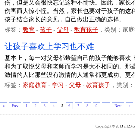
伤，但是又会很快忘记这种不愉快。因此，家长
伤害而大惊小怪。当然，家长也要对于孩子的这
孩子结合家长的意见，自己做出正确的选择。
标签：
教育
-
孩子
-
父母
-
教育孩子
，类别：家庭
让孩子喜欢上学习也不难
基本上，每一对父母都希望自己的孩子能够喜欢
和为了取悦父母和老师而学习是大不相同的。那
激情的人比那些没有激情的人通常都更成功、更
标签：
家庭教育
-
学习
-
父母
-
教育孩子
，类别：
«
Prev
1
2
3
4
5
6
7
8
9
...
Next
»
CopyRight © 2013 ci1