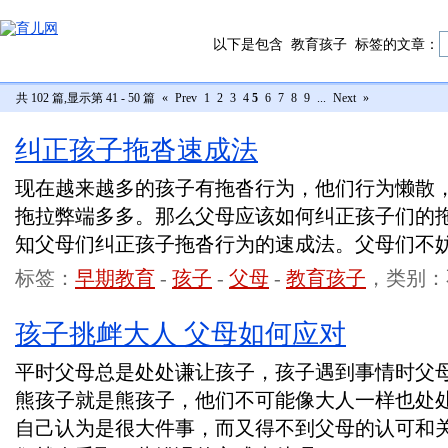
以下是包含
教育孩子
标签的文章：
共 102 篇,显示第 41 - 50 篇
«
Prev
1
2
3
4
5
6
7
8
9
...
Next
»
纠正孩子拖沓速成法
现在越来越多的孩子有拖沓行为，他们行为懒散
拖拉弊端多多。那么父母应该如何纠正孩子们的
知父母们纠正孩子拖沓行为的速成法。父母们不
标签：
早期教育
-
孩子
-
父母
-
教育孩子
，类别：
孩子挑衅大人 父母如何应对
平时父母总是处处谦让孩子，孩子遇到事情时父
熊孩子就是熊孩子，他们不可能像大人一样也处
自己认为是很大件事，而又得不到父母的认可和