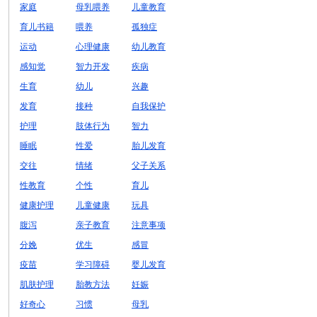
家庭
母乳喂养
儿童教育
育儿书籍
喂养
孤独症
运动
心理健康
幼儿教育
感知觉
智力开发
疾病
生育
幼儿
兴趣
发育
接种
自我保护
护理
肢体行为
智力
睡眠
性爱
胎儿发育
交往
情绪
父子关系
性教育
个性
育儿
健康护理
儿童健康
玩具
腹泻
亲子教育
注意事项
分娩
优生
感冒
疫苗
学习障碍
婴儿发育
肌肤护理
胎教方法
妊娠
好奇心
习惯
母乳