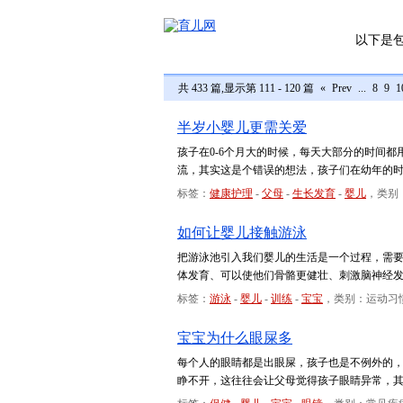
以下是
共 433 篇,显示第 111 - 120 篇
«
Prev
...
8
9
1
半岁小婴儿更需关爱
孩子在0-6个月大的时候，每天大部分的时间
流，其实这是个错误的想法，孩子们在幼年的
标签：
健康护理
-
父母
-
生长发育
-
婴儿
，类别
如何让婴儿接触游泳
把游泳池引入我们婴儿的生活是一个过程，需
体发育、可以使他们骨骼更健壮、刺激脑神经
标签：
游泳
-
婴儿
-
训练
-
宝宝
，类别：运动习
宝宝为什么眼屎多
每个人的眼睛都是出眼屎，孩子也是不例外的
睁不开，这往往会让父母觉得孩子眼睛异常，