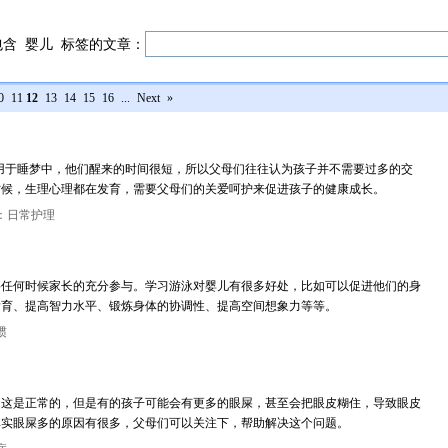
包含
婴儿
标签的文章：
0
11
12
13
14
15
16
...
Next
»
都用于睡梦中，他们醒来的时间很短，所以父母们往往认为孩子并不需要过多的交
时候，生理心理都在发育，需要父母们的关爱呵护来促进孩子的健康成长。
：日常护理
要任何时候家长的充分参与。学习游泳对婴儿有很多好处，比如可以促进他们的身
发育、提高智力水平、锻炼身体的协调性、提高空间想象力等等。
惯
，这是正常的，但是有的孩子可能会有更多的眼屎，甚至会把眼皮糊住，导致眼皮
其实眼屎多的原因有很多，父母们可以关注下，帮助解决这个问题。