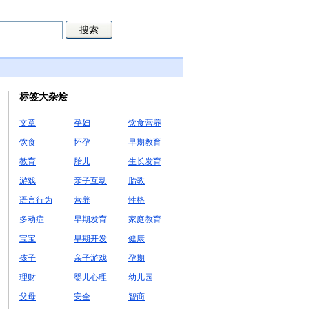
标签大杂烩
文章
孕妇
饮食营养
饮食
怀孕
早期教育
教育
胎儿
生长发育
游戏
亲子互动
胎教
语言行为
营养
性格
多动症
早期发育
家庭教育
宝宝
早期开发
健康
孩子
亲子游戏
孕期
理财
婴儿心理
幼儿园
父母
安全
智商