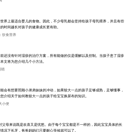
病
是世界上最适合婴儿的食物。因此，不少母乳都会坚持给孩子母乳喂养，并且有些
奶的时间越长对孩子的健康成长更有助。
：饮食营养
目前还没有针对湿疹的治疗方案，所有能做的仅是缓解以及控制。当孩子患了湿疹
，本文将为您介绍几个小方法。
眼睛
可能会有想要照顾小弟弟妹妹的冲动，如果较大一点的孩子足够成熟，足够懂事，
为您介绍关于如何教较大一点的孩子给宝宝换尿布的知识。
大小便
对父母来说既是欢喜又是忧愁。由于每个宝宝都是不一样的，因此宝宝具体的长
的情况下长牙，爸爸妈妈们只要耐心等候就可以了。