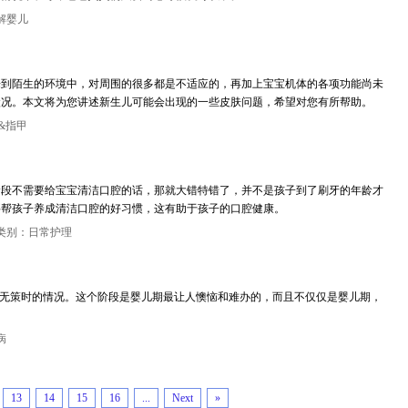
解婴儿
来到陌生的环境中，对周围的很多都是不适应的，再加上宝宝机体的各项功能尚未
状况。本文将为您讲述新生儿可能会出现的一些皮肤问题，希望对您有所帮助。
&指甲
阶段不需要给宝宝清洁口腔的话，那就大错特错了，并不是孩子到了刷牙的年龄才
要帮孩子养成清洁口腔的好习惯，这有助于孩子的口腔健康。
类别：日常护理
手无策时的情况。这个阶段是婴儿期最让人懊恼和难办的，而且不仅仅是婴儿期，
病
13
14
15
16
...
Next
»