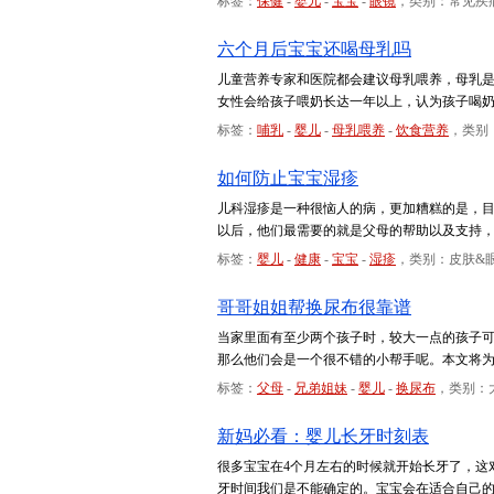
标签：
保健
-
婴儿
-
宝宝
-
眼镜
，类别：常见疾
六个月后宝宝还喝母乳吗
儿童营养专家和医院都会建议母乳喂养，母乳
女性会给孩子喂奶长达一年以上，认为孩子喝
标签：
哺乳
-
婴儿
-
母乳喂养
-
饮食营养
，类别
如何防止宝宝湿疹
儿科湿疹是一种很恼人的病，更加糟糕的是，
以后，他们最需要的就是父母的帮助以及支持
标签：
婴儿
-
健康
-
宝宝
-
湿疹
，类别：皮肤&
哥哥姐姐帮换尿布很靠谱
当家里面有至少两个孩子时，较大一点的孩子
那么他们会是一个很不错的小帮手呢。本文将
标签：
父母
-
兄弟姐妹
-
婴儿
-
换尿布
，类别：
新妈必看：婴儿长牙时刻表
很多宝宝在4个月左右的时候就开始长牙了，这
牙时间我们是不能确定的。宝宝会在适合自己