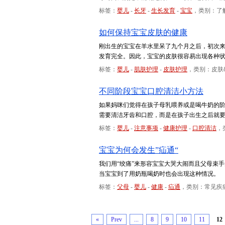
标签：
婴儿
-
长牙
-
生长发育
-
宝宝
，类别：了
如何保持宝宝皮肤的健康
刚出生的宝宝在羊水里呆了九个月之后，初次
发育完全。因此，宝宝的皮肤很容易出现各种
标签：
婴儿
-
肌肤护理
-
皮肤护理
，类别：皮肤
不同阶段宝宝口腔清洁小方法
如果妈咪们觉得在孩子母乳喂养或是喝牛奶的
需要清洁牙齿和口腔，而是在孩子出生之后就
标签：
婴儿
-
注意事项
-
健康护理
-
口腔清洁
，
宝宝为何会发生”疝通“
我们用“绞痛”来形容宝宝大哭大闹而且父母束
当宝宝到了用奶瓶喝奶时也会出现这种情况。
标签：
父母
-
婴儿
-
健康
-
疝通
，类别：常见疾
«
Prev
...
8
9
10
11
12