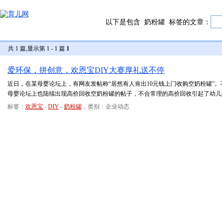
以下是包含
奶粉罐
标签的文章：
共 1 篇,显示第 1 - 1 篇
1
爱环保，拼创意，欢恩宝DIY大赛厚礼送不停
近日，在某母婴论坛上，有网友发帖称“居然有人肯出10元钱上门收购空奶粉罐”
母婴论坛上也陆续出现高价回收空奶粉罐的帖子，不合常理的高价回收引起了幼儿
标签：
欢恩宝
-
DIY
-
奶粉罐
，类别：企业动态