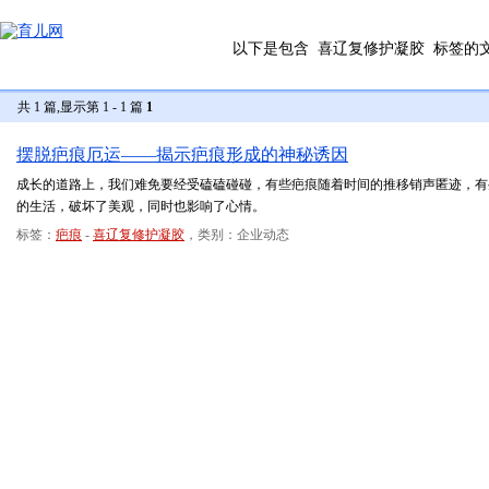
以下是包含
喜辽复修护凝胶
标签的
共 1 篇,显示第 1 - 1 篇
1
摆脱疤痕厄运——揭示疤痕形成的神秘诱因
成长的道路上，我们难免要经受磕磕碰碰，有些疤痕随着时间的推移销声匿迹，有
的生活，破坏了美观，同时也影响了心情。
标签：
疤痕
-
喜辽复修护凝胶
，类别：企业动态