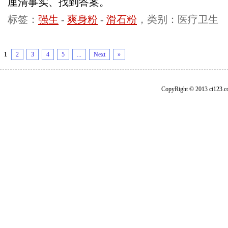
厘清事实、找到答案。
标签：
强生
-
爽身粉
-
滑石粉
，类别：医疗卫生
1
2
3
4
5
...
Next
»
CopyRight © 2013 ci1