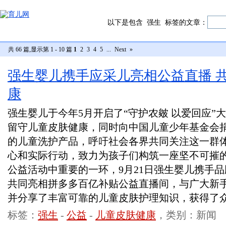
以下是包含
强生
标签的文章：
共 66 篇,显示第 1 - 10 篇
1
2
3
4
5
...
Next
»
强生婴儿携手应采儿亮相公益直播 
康
强生婴儿于今年5月开启了“守护农皴 以爱回应”
留守儿童皮肤健康，同时向中国儿童少年基金会捐
的儿童洗护产品，呼吁社会各界共同关注这一群
心和实际行动，致力为孩子们构筑一座坚不可摧的
公益活动中重要的一环，9月21日强生婴儿携手
共同亮相拼多多百亿补贴公益直播间，与广大新
并分享了丰富可靠的儿童皮肤护理知识，获得了
标签：
强生
-
公益
-
儿童皮肤健康
，类别：新闻