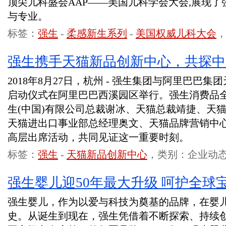
顶尖儿科盛会AAP——美国儿科学会大会,展现
与专业。
标签：
强生
-
柔感新生系列
-
美国权威儿科大会
强生携手天猫新品创新中心，共探中
2018年8月27日，杭州 - 强生集团与阿里巴巴
启动仪式在阿里巴巴西溪园区举行。强生消费品全球主席J
生(中国)有限公司总裁谢冰、天猫总裁靖捷、天
天猫进出口事业部总经理奥文、天猫品牌营销中
高层出席活动，共同见证这一重要时刻。
标签：
强生
-
天猫新品创新中心
，类别：企业动
强生婴儿迎50年最大升级 呵护全球
强生婴儿，作为以爱与科技为奠基的品牌，在婴儿
史。从诞生到现在，强生凭借着不断探索、持续