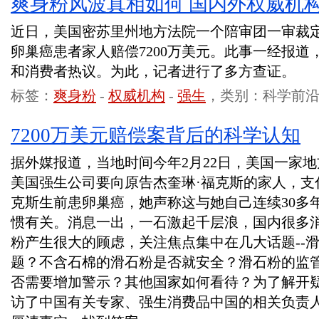
爽身粉风波真相如何 国内外权威机
近日，美国密苏里州地方法院一个陪审团一审裁
卵巢癌患者家人赔偿7200万美元。此事一经报
和消费者热议。为此，记者进行了多方查证。
标签：
爽身粉
-
权威机构
-
强生
，类别：科学前
7200万美元赔偿案背后的科学认知
据外媒报道，当地时间今年2月22日，美国一家
美国强生公司要向原告杰奎琳·福克斯的家人，支付
克斯生前患卵巢癌，她声称这与她自己连续30多
惯有关。消息一出，一石激起千层浪，国内很多
粉产生很大的顾虑，关注焦点集中在几大话题--
题？不含石棉的滑石粉是否就安全？滑石粉的监
否需要增加警示？其他国家如何看待？为了解开
访了中国有关专家、强生消费品中国的相关负责