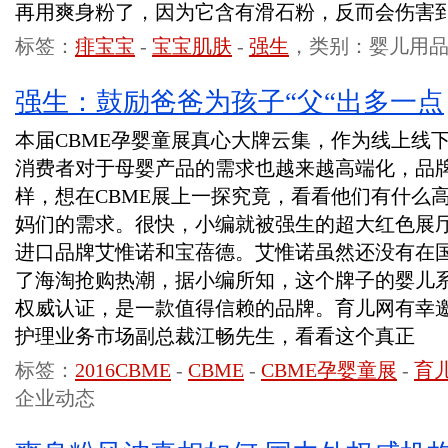
再用爽身粉了，因为它含有滑石粉，反而会伤害
标签：
痱宝宝
-
宝宝肌肤
-
强生
，类别：婴儿用
强生：鼓励爸爸为孩子“父“出多一点
本届CBME孕婴童展真心大牌云集，作为线上线
消费者对于母婴产品的需求也越来越高端化，品
样，想在CBME展上一探究竟，看看他们有什么
妈们的需求。很快，小编就被强生的超大红色展
进口品牌艾惟诺和宝蓓德。艾惟诺虽然还没有在
了海淘抢购热潮，据小编所知，这个牌子的婴儿
权威认证，是一款值得信赖的品牌。育儿网有幸
护理业务市场副总裁江畅先生，看看这个真正
标签：
2016CBME
-
CBME
-
CBME孕婴童展
-
育
企业动态