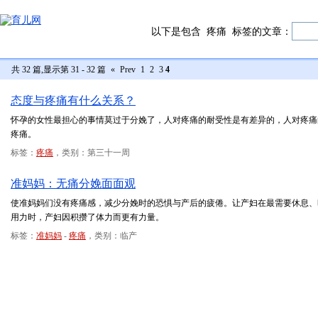
以下是包含
疼痛
标签的文章：
共 32 篇,显示第 31 - 32 篇
«
Prev
1
2
3
4
态度与疼痛有什么关系？
怀孕的女性最担心的事情莫过于分娩了，人对疼痛的耐受性是有差异的，人对疼痛
疼痛。
标签：
疼痛
，类别：第三十一周
准妈妈：无痛分娩面面观
使准妈妈们没有疼痛感，减少分娩时的恐惧与产后的疲倦。让产妇在最需要休息、
用力时，产妇因积攒了体力而更有力量。
标签：
准妈妈
-
疼痛
，类别：临产