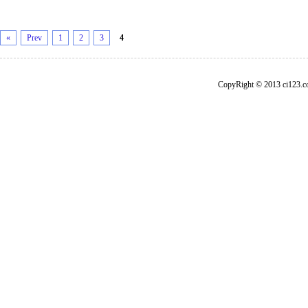
«
Prev
1
2
3
4
CopyRight © 2013 ci1