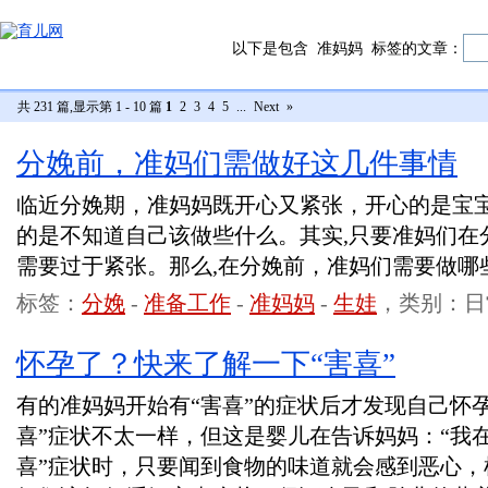
以下是包含
准妈妈
标签的文章：
共 231 篇,显示第 1 - 10 篇
1
2
3
4
5
...
Next
»
分娩前，准妈们需做好这几件事情
临近分娩期，准妈妈既开心又紧张，开心的是宝
的是不知道自己该做些什么。其实,只要准妈们在
需要过于紧张。那么,在分娩前，准妈们需要做哪
标签：
分娩
-
准备工作
-
准妈妈
-
生娃
，类别：日
怀孕了？快来了解一下“害喜”
有的准妈妈开始有“害喜”的症状后才发现自己怀孕
喜”症状不太一样，但这是婴儿在告诉妈妈：“我在
喜”症状时，只要闻到食物的味道就会感到恶心，