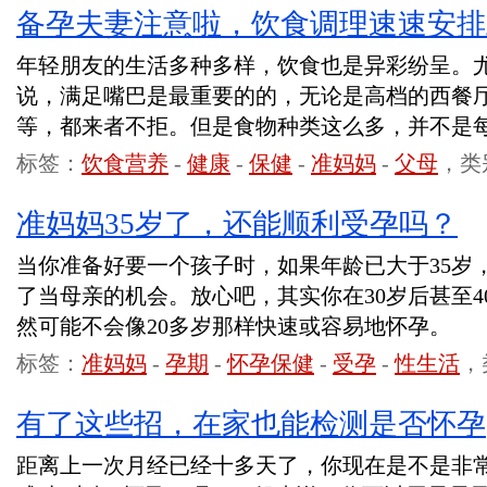
备孕夫妻注意啦，饮食调理速速安排
年轻朋友的生活多种多样，饮食也是异彩纷呈。
说，满足嘴巴是最重要的的，无论是高档的西餐
等，都来者不拒。但是食物种类这么多，并不是
标签：
饮食营养
-
健康
-
保健
-
准妈妈
-
父母
，类
准妈妈35岁了，还能顺利受孕吗？
当你准备好要一个孩子时，如果年龄已大于35岁
了当母亲的机会。放心吧，其实你在30岁后甚至
然可能不会像20多岁那样快速或容易地怀孕。
标签：
准妈妈
-
孕期
-
怀孕保健
-
受孕
-
性生活
，
有了这些招，在家也能检测是否怀孕
距离上一次月经已经十多天了，你现在是不是非