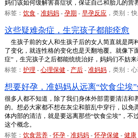
妈们该如何缓解害喜症状，保证自己和胎儿的营
标签：
饮食
-
准妈妈
-
孕期
-
早孕反应
，类别：快
这些疑难杂症，生完孩子都能痊愈
生孩子前的女人和生孩子后的女人简直就是两
了变化，就连性格的变化也是天翻地覆。就像下面
症”，生完孩子之后都能统统治好，妈妈们不妨来
标签：
护理
-
心理保健
-
产后
-
准妈妈
，类别：心
想要好孕，准妈妈从远离“饮食尘埃”
很多人都不知道，除了我们身体外部需要清洁和
的。想必大家都不想在灰尘和脏乱中穿行，以免
体内部的清洁，就是要远离那些“饮食尘埃”，不
这个概念。
标签：
饮食营养
-
怀孕
-
准妈妈
-
怀孕保健
-
健康