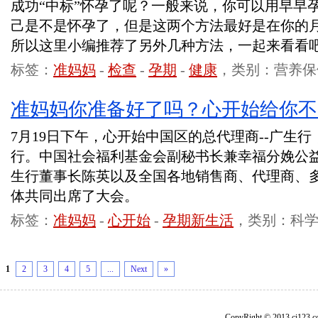
成功“中标”怀孕了呢？一般来说，你可以用早早
己是不是怀孕了，但是这两个方法最好是在你的
所以这里小编推荐了另外几种方法，一起来看看
标签：
准妈妈
-
检查
-
孕期
-
健康
，类别：营养保
准妈妈你准备好了吗？心开始给你不
7月19日下午，心开始中国区的总代理商--广生
行。中国社会福利基金会副秘书长兼幸福分娩公
生行董事长陈英以及全国各地销售商、代理商、
体共同出席了大会。
标签：
准妈妈
-
心开始
-
孕期新生活
，类别：科
1
2
3
4
5
...
Next
»
CopyRight © 2013 ci1