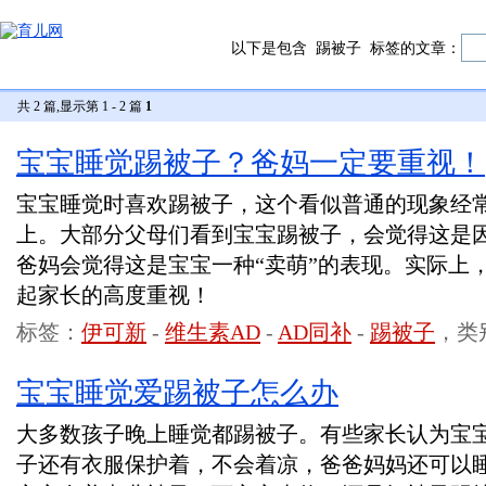
以下是包含
踢被子
标签的文章：
共 2 篇,显示第 1 - 2 篇
1
宝宝睡觉踢被子？爸妈一定要重视！
宝宝睡觉时喜欢踢被子，这个看似普通的现象经
上。大部分父母们看到宝宝踢被子，会觉得这是因
爸妈会觉得这是宝宝一种“卖萌”的表现。实际上
起家长的高度重视！
标签：
伊可新
-
维生素AD
-
AD同补
-
踢被子
，类
宝宝睡觉爱踢被子怎么办
大多数孩子晚上睡觉都踢被子。有些家长认为宝
子还有衣服保护着，不会着凉，爸爸妈妈还可以