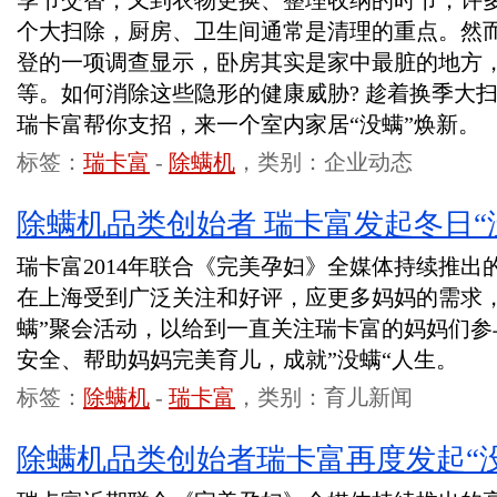
季节交替，又到衣物更换、整理收纳的时节，许
个大扫除，厨房、卫生间通常是清理的重点。然
登的一项调查显示，卧房其实是家中最脏的地方
等。如何消除这些隐形的健康威胁? 趁着换季大
瑞卡富帮你支招，来一个室内家居“没螨”焕新。
标签：
瑞卡富
-
除螨机
，类别：企业动态
除螨机品类创始者 瑞卡富发起冬日“
瑞卡富2014年联合《完美孕妇》全媒体持续推出
在上海受到广泛关注和好评，应更多妈妈的需求，推
螨”聚会活动，以给到一直关注瑞卡富的妈妈们参
安全、帮助妈妈完美育儿，成就”没螨“人生。
标签：
除螨机
-
瑞卡富
，类别：育儿新闻
除螨机品类创始者瑞卡富再度发起“