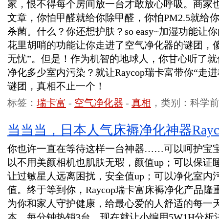
家，恨不得每个房间放一台才敢放心呼吸。商家
文章，你怕甲醛就给你除甲醛，你怕PM2.5就给你
杀菌。什么？你还想护肤？so easy~加湿功能
花里胡哨的功能让你走进了空气净化器的谜团，傻
无忧”。但是！作为机智的地球人，你甘心听了就
净化多少室内污染？就让Raycop瑞卡富带你“走
谜团，真相不止一个！
标签：
瑞卡富
-
空气净化器
-
真相
，类别：科学
当当当，日本人气床褥净化神器Rayc
你也许一直在等待这样一台神器……可以呵护宝宝
以不用美颜相机也肌肤无瑕，颜值up；可以保证
让过敏星人远离困扰，安全值up；可以净化室内
值。终于等到你，Raycop瑞卡富床褥净化产品
为你和家人守护健康，给最心爱的人舒适的每一天
本，每分钟热销3台。现在就让小编用5W1H分