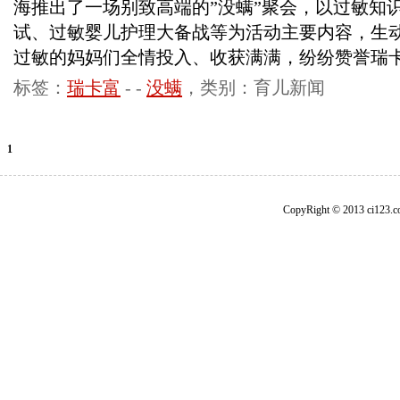
海推出了一场别致高端的”没螨”聚会，以过敏知
试、过敏婴儿护理大备战等为活动主要内容，生
过敏的妈妈们全情投入、收获满满，纷纷赞誉瑞
标签：
瑞卡富
-
-
没螨
，类别：育儿新闻
1
CopyRight © 2013 ci1