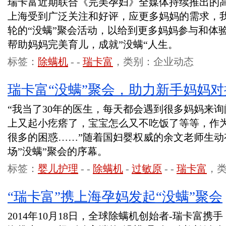
瑞卡富近期联合《完美孕妇》全媒体持续推出的高
上海受到广泛关注和好评，应更多妈妈的需求，
轮的“没螨”聚会活动，以给到更多妈妈参与和体
帮助妈妈完美育儿，成就”没螨“人生。
标签：
除螨机
-
-
瑞卡富
，类别：企业动态
瑞卡富“没螨”聚会，助力新手妈妈对
“我当了30年的医生，每天都会遇到很多妈妈来
上又起小疙瘩了，宝宝怎么又不吃饭了等等，作
很多的困惑……”随着国妇婴权威的余文老师生动
场”没螨”聚会的序幕。
标签：
婴儿护理
-
-
除螨机
-
过敏原
-
-
瑞卡富
，
“瑞卡富”携上海孕妈发起“没螨”聚会
2014年10月18日，全球除螨机创始者-瑞卡富