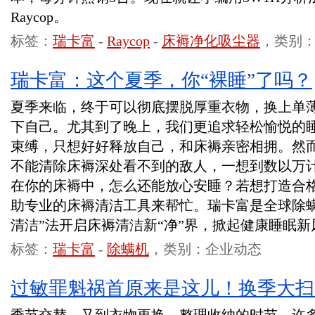
Raycop。
标签：
瑞卡富
-
Raycop
-
床褥净化吸尘器
，类别
瑞卡富：这个夏季，你“裸睡”了吗？
夏季来临，终于可以彻底摆脱厚重衣物，换上单薄
下自己。尤其到了晚上，我们更追求轻松愉悦的
束缚，只想好好释放自己，和床褥亲密相拥。然
不能清除床褥深处看不到的敌人，一想到数以万
在你的床褥中，怎么还能放心安睡？若想打造合
助专业的床褥清洁工具来帮忙。瑞卡富是全球除螨
清洁”法开启床褥清洁新“净”界，掀起健康睡眠新
标签：
瑞卡富
-
除螨机
，类别：企业动态
过敏罪魁祸首原来是这儿！换季大扫