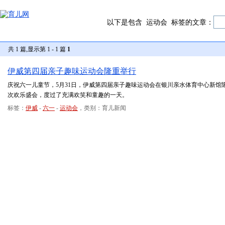
以下是包含
运动会
标签的文章：
共 1 篇,显示第 1 - 1 篇
1
伊威第四届亲子趣味运动会隆重举行
庆祝六一儿童节，5月31日，伊威第四届亲子趣味运动会在银川亲水体育中心新馆隆重
次欢乐盛会，度过了充满欢笑和童趣的一天。
标签：
伊威
-
六一
-
运动会
，类别：育儿新闻