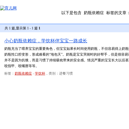
以下是包含
奶瓶依赖症
标签的文章
共 1 篇,显示第 1 - 1 篇
1
小心奶瓶依赖症，学饮杯伴宝宝一路成长
奶瓶充当了喂养宝宝的重要角色，但宝宝如果长时间使用奶瓶，不但容易得上奶瓶
奶瓶性口腔变形，形成难看的“地包天”。奶瓶是宝宝哭闹时的好帮手，但是很容
并不是因为饥饿，而是习惯了持续吸吮带来的安全感。情况严重的宝宝长大以后甚
咬指甲、咬嘴唇等等。
标签：
奶瓶依赖症
-
学饮杯
，类别：进餐习惯