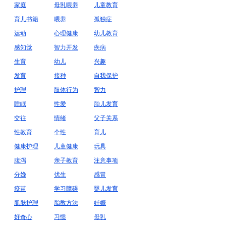
家庭
母乳喂养
儿童教育
育儿书籍
喂养
孤独症
运动
心理健康
幼儿教育
感知觉
智力开发
疾病
生育
幼儿
兴趣
发育
接种
自我保护
护理
肢体行为
智力
睡眠
性爱
胎儿发育
交往
情绪
父子关系
性教育
个性
育儿
健康护理
儿童健康
玩具
腹泻
亲子教育
注意事项
分娩
优生
感冒
疫苗
学习障碍
婴儿发育
肌肤护理
胎教方法
妊娠
好奇心
习惯
母乳