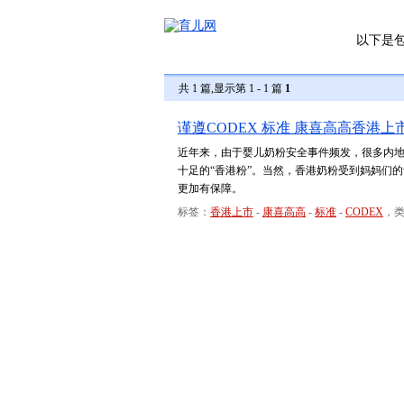
以下是
共 1 篇,显示第 1 - 1 篇
1
谨遵CODEX 标准 康喜高高香港上
近年来，由于婴儿奶粉安全事件频发，很多内
十足的“香港粉”。当然，香港奶粉受到妈妈们
更加有保障。
标签：
香港上市
-
康喜高高
-
标准
-
CODEX
，