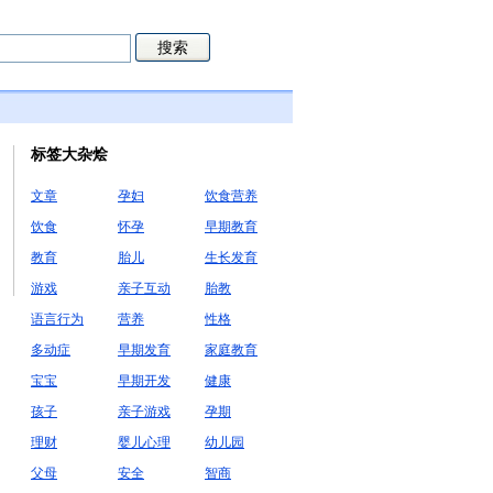
标签大杂烩
文章
孕妇
饮食营养
饮食
怀孕
早期教育
教育
胎儿
生长发育
游戏
亲子互动
胎教
语言行为
营养
性格
多动症
早期发育
家庭教育
宝宝
早期开发
健康
孩子
亲子游戏
孕期
理财
婴儿心理
幼儿园
父母
安全
智商