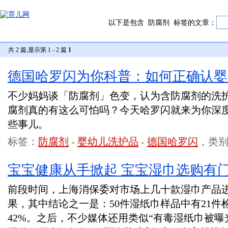
以下是包含
防腐剂
标签的文章：
共 2 篇,显示第 1 - 2 篇
1
德国哈罗闪为你科普：如何正确认婴
不少妈妈谈「防腐剂」色变，认为含防腐剂的洗
腐剂真的有这么可怕吗？今天哈罗闪就来为你深
些事儿。
标签：
防腐剂
-
婴幼儿洗护品
-
德国哈罗闪
，类
宝宝健康从手掀起 宝宝湿巾选购有
前段时间，上海消保委对市场上几十款湿巾产品
果，其中结论之一是：50件湿纸巾样品中有21件
42%。之后，不少媒体还用类似“有毒湿纸巾被曝