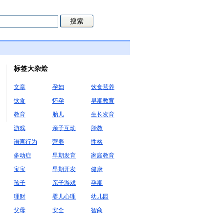
标签大杂烩
文章
孕妇
饮食营养
饮食
怀孕
早期教育
教育
胎儿
生长发育
游戏
亲子互动
胎教
语言行为
营养
性格
多动症
早期发育
家庭教育
宝宝
早期开发
健康
孩子
亲子游戏
孕期
理财
婴儿心理
幼儿园
父母
安全
智商