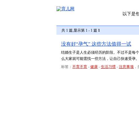
以下是
共 1 篇,显示第 1 - 1 篇
1
没有好“孕气” 这些方法值得一试
结婚生子是人生必须经历的阶段。不过不是每
么大家就可能需找一些方法，让自己快速受孕
标签：
不育不育
-
健康
-
生活习惯
-
注意事项
，