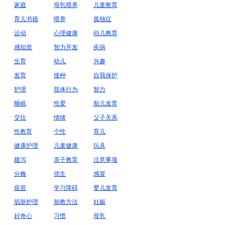
家庭
母乳喂养
儿童教育
育儿书籍
喂养
孤独症
运动
心理健康
幼儿教育
感知觉
智力开发
疾病
生育
幼儿
兴趣
发育
接种
自我保护
护理
肢体行为
智力
睡眠
性爱
胎儿发育
交往
情绪
父子关系
性教育
个性
育儿
健康护理
儿童健康
玩具
腹泻
亲子教育
注意事项
分娩
优生
感冒
疫苗
学习障碍
婴儿发育
肌肤护理
胎教方法
妊娠
好奇心
习惯
母乳