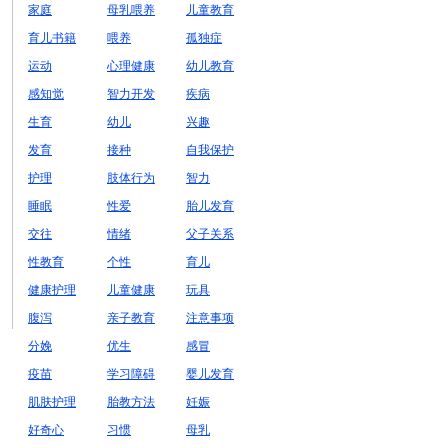
家庭
母乳喂养
儿童教育
育儿书籍
喂养
孤独症
运动
心理健康
幼儿教育
感知觉
智力开发
疾病
生育
幼儿
兴趣
发育
接种
自我保护
护理
肢体行为
智力
睡眠
性爱
胎儿发育
交往
情绪
父子关系
性教育
个性
育儿
健康护理
儿童健康
玩具
腹泻
亲子教育
注意事项
分娩
优生
感冒
疫苗
学习障碍
婴儿发育
肌肤护理
胎教方法
妊娠
好奇心
习惯
母乳