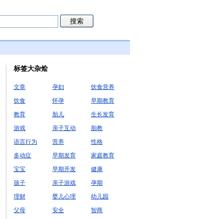
标签大杂烩
文章
孕妇
饮食营养
饮食
怀孕
早期教育
教育
胎儿
生长发育
游戏
亲子互动
胎教
语言行为
营养
性格
多动症
早期发育
家庭教育
宝宝
早期开发
健康
孩子
亲子游戏
孕期
理财
婴儿心理
幼儿园
父母
安全
智商