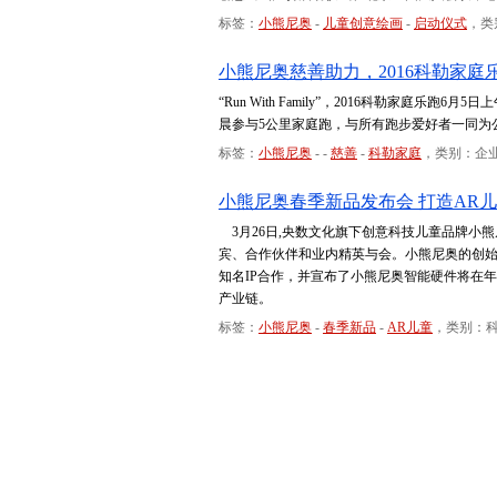
标签：
小熊尼奥
-
儿童创意绘画
-
启动仪式
，类
小熊尼奥慈善助力，2016科勒家庭
“Run With Family”，2016科勒家
晨参与5公里家庭跑，与所有跑步爱好者一同为
标签：
小熊尼奥
-
-
慈善
-
科勒家庭
，类别：企
小熊尼奥春季新品发布会 打造AR
3月26日,央数文化旗下创意科技儿童品牌小熊
宾、合作伙伴和业内精英与会。小熊尼奥的创始
知名IP合作，并宣布了小熊尼奥智能硬件将在
产业链。
标签：
小熊尼奥
-
春季新品
-
AR儿童
，类别：