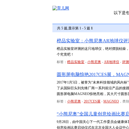
以下是
共 5 篇,显示第 1 - 5 篇
1
橙品实验室：小熊尼奥AR地球仪评
橙品实验室评测的这只地球仪，绝对摆脱枯燥，
个究竟吧！
标签：
橙品实验室
-
小熊尼奥
-
AR地球仪
-
评测
圆形屏电脑惊艳2017CES展，MA
2017年1月5日，被誉为“未来科技领域的风向
了从国际巨头到先锋厂商一系列前沿产品的接踵
圆形屏电脑MAGNEO惊艳亮相，其大尺寸圆
标签：
小熊尼奥
-
2017CES展
-
MAGNEO
，类
“小熊尼奥”全国儿童创意绘画比赛
9月28日，由中国关心下一代工作委员会健康
创意绘画比赛启动仪式在北京全国大人会议中