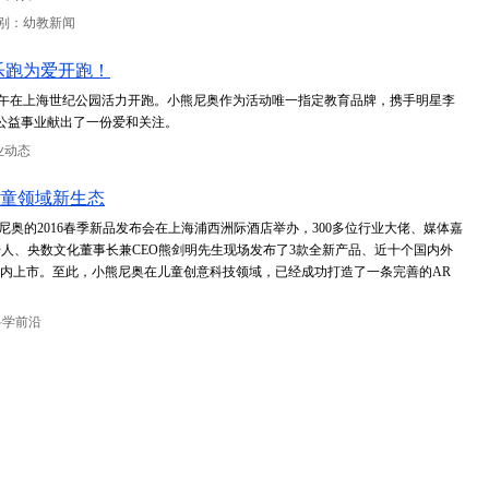
别：幼教新闻
乐跑为爱开跑！
庭乐跑6月5日上午在上海世纪公园活力开跑。小熊尼奥作为活动唯一指定教育品牌，携手明星李
公益事业献出了一份爱和关注。
业动态
儿童领域新生态
尼奥的2016春季新品发布会在上海浦西洲际酒店举办，300多位行业大佬、媒体嘉
人、央数文化董事长兼CEO熊剑明先生现场发布了3款全新产品、近十个国内外
年内上市。至此，小熊尼奥在儿童创意科技领域，已经成功打造了一条完善的AR
科学前沿