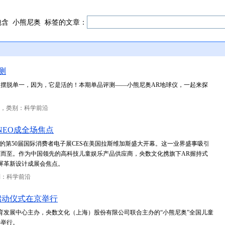
包含
小熊尼奥
标签的文章：
测
摆脱单一，因为，它是活的！本期单品评测——小熊尼奥AR地球仪，一起来探
，类别：科学前沿
GNEO成全场焦点
标”的第50届国际消费者电子展CES在美国拉斯维加斯盛大开幕。这一业界盛事吸引
而至。作为中国领先的高科技儿童娱乐产品供应商，央数文化携旗下AR握持式
形屏革新设计成展会焦点。
别：科学前沿
启动仪式在京举行
体育发展中心主办，央数文化（上海）股份有限公司联合主办的“小熊尼奥”全国儿童
心举行。