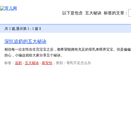
以下是包含
五大秘诀
标签的文章：
共 1 篇,显示第 1 - 1 篇
1
深扒追奶的五大秘诀
相信每一位女性在生完宝宝之后，都希望能拥有充足的母乳来喂养宝宝。但是偏偏
担心，小编这就给大家分享五个秘诀。
标签：
追奶
-
五大秘诀
-
新安怡
，类别：母乳不足怎么办