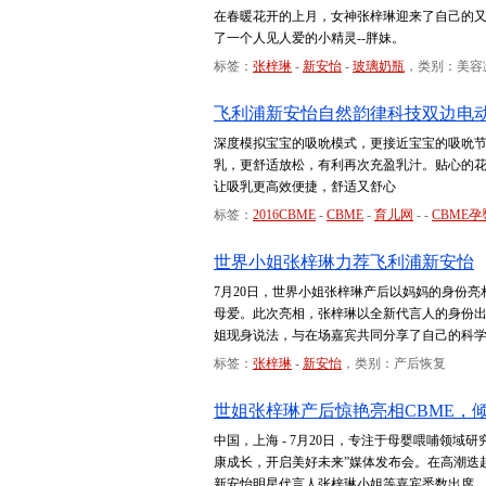
在春暖花开的上月，女神张梓琳迎来了自己的
了一个人见人爱的小精灵--胖妹。
标签：
张梓琳
-
新安怡
-
玻璃奶瓶
，类别：美容
飞利浦新安怡自然韵律科技双边电
深度模拟宝宝的吸吮模式，更接近宝宝的吸吮
乳，更舒适放松，有利再次充盈乳汁。贴心的花
让吸乳更高效便捷，舒适又舒心
标签：
2016CBME
-
CBME
-
育儿网
-
-
CBME孕
世界小姐张梓琳力荐飞利浦新安怡
7月20日，世界小姐张梓琳产后以妈妈的身份亮
母爱。此次亮相，张梓琳以全新代言人的身份出
姐现身说法，与在场嘉宾共同分享了自己的科
标签：
张梓琳
-
新安怡
，类别：产后恢复
世姐张梓琳产后惊艳亮相CBME，
中国，上海 - 7月20日，专注于母婴喂哺领域
康成长，开启美好未来”媒体发布会。在高潮迭
新安怡明星代言人张梓琳小姐等嘉宾悉数出席