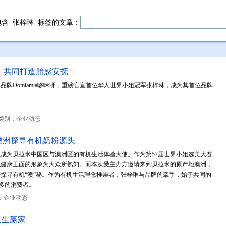
包含
张梓琳
标签的文章：
琳，共同打造胎感安抚
牌Domiamia哆咪呀，重磅官宣首位华人世界小姐冠军张梓琳，成为其首位品牌
类别：企业动态
澳洲探寻有机奶粉源头
成为贝拉米中国区与澳洲区的有机生活体验大使。作为第57届世界小姐选美大赛
以健康正面的形象为大众所熟知。而本次受主办方邀请来到贝拉米的原产地澳洲，
探寻有机“澳”秘。作为有机生活理念推崇者，张梓琳与品牌的牵手，始于共同的
更多的消费者。
：企业动态
人生赢家