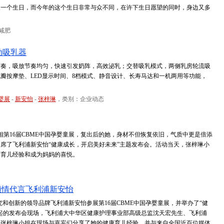
又一个生日，而今年的这个生日非常与众不同，在许下生日愿望的同时，身边又多
减肥
动吸乳器
节奏，吸放节奏均匀，快速引发奶阵，高效泌乳；交替吸乳模式，两侧乳房轮流吸
瓣按摩垫、LED显示时间、8档模式、静音设计、长寿马达和一机两用等功能，
婴展
-
新安怡
-
张梓琳
，类别：企业动态
相第16届CBME中国孕婴童展，复出后的她，身材不但恢复依旧，气质中更是倍添
席了飞利浦新安怡“健康成长，开启美好未来”主题发布会。活动当天，张梓琳小
学育儿经验和成为妈妈的喜悦。
倾情代言飞利浦新安怡
研究和创新的领导品牌飞利浦新安怡参展第16届CBME中国孕婴童展，并举办了“健
起的发布会现场，飞利浦大中华区健康护理事业部高级总监沈天宏先生、飞利浦
。张梓琳小姐在现场与嘉宾们分享了她的健康育儿经验，并与来自全国近百位媒体