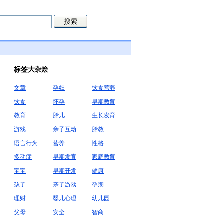
标签大杂烩
文章
孕妇
饮食营养
饮食
怀孕
早期教育
教育
胎儿
生长发育
游戏
亲子互动
胎教
语言行为
营养
性格
多动症
早期发育
家庭教育
宝宝
早期开发
健康
孩子
亲子游戏
孕期
理财
婴儿心理
幼儿园
父母
安全
智商