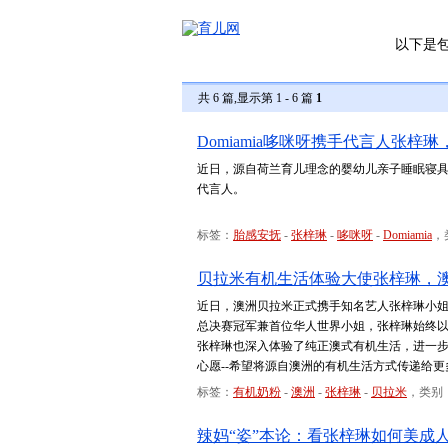
以下是
共 6 篇,显示第 1 - 6 篇
1
Domiamia哆咪呀携手代言人张梓
近日，源自荷兰育儿理念的婴幼儿亲子睡眠寝具品
代言人。
标签：
胎感安抚
-
张梓琳
-
哆咪呀
-
Domiamia
，
贝拉米有机生活体验大使张梓琳，
近日，澳洲贝拉米正式携手知名艺人张梓琳小姐
总决赛冠军兼首位华人世界小姐，张梓琳始终
张梓琳也深入体验了纯正澳式有机生活，进一步
心愿--希望将源自澳洲的有机生活方式传递给
标签：
有机奶粉
-
澳洲
-
张梓琳
-
贝拉米
，类别
辣妈“姿”本论：看张梓琳如何美成