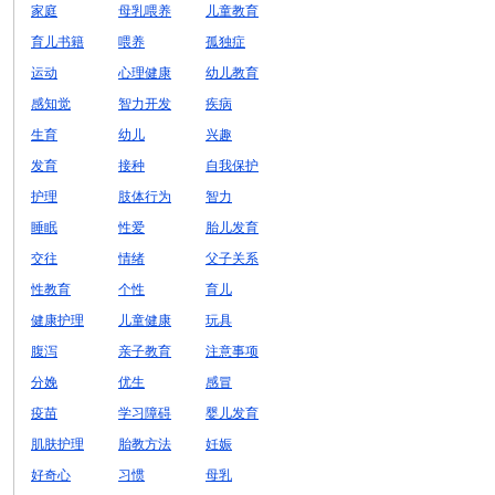
家庭
母乳喂养
儿童教育
育儿书籍
喂养
孤独症
运动
心理健康
幼儿教育
感知觉
智力开发
疾病
生育
幼儿
兴趣
发育
接种
自我保护
护理
肢体行为
智力
睡眠
性爱
胎儿发育
交往
情绪
父子关系
性教育
个性
育儿
健康护理
儿童健康
玩具
腹泻
亲子教育
注意事项
分娩
优生
感冒
疫苗
学习障碍
婴儿发育
肌肤护理
胎教方法
妊娠
好奇心
习惯
母乳