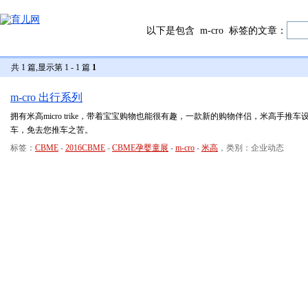
以下是包含
m-cro
标签的文章：
共 1 篇,显示第 1 - 1 篇
1
m-cro 出行系列
拥有米高micro trike，带着宝宝购物也能很有趣，一款新的购物伴侣，米高手
车，免去您推车之苦。
标签：
CBME
-
2016CBME
-
CBME孕婴童展
-
m-cro
-
米高
，类别：企业动态