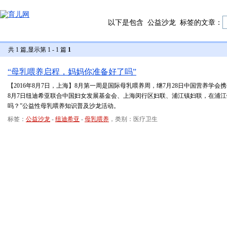
以下是包含
公益沙龙
标签的文章：
共 1 篇,显示第 1 - 1 篇
1
“母乳喂养启程，妈妈你准备好了吗”
【2016年8月7日，上海】8月第一周是国际母乳喂养周，继7月28日中国营养学
8月7日纽迪希亚联合中国妇女发展基金会、上海闵行区妇联、浦江镇妇联，在浦江
吗？”公益性母乳喂养知识普及沙龙活动。
标签：
公益沙龙
-
纽迪希亚
-
母乳喂养
，类别：医疗卫生