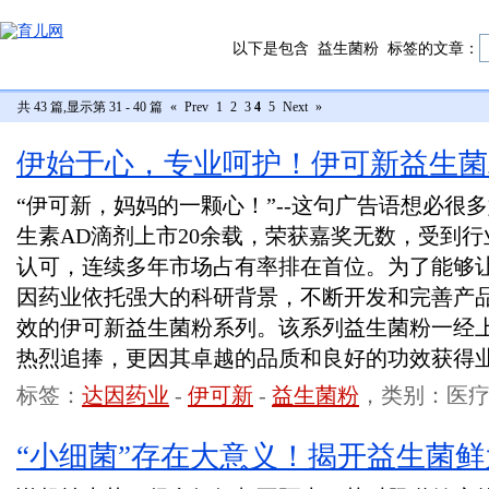
以下是包含
益生菌粉
标签的文章：
共 43 篇,显示第 31 - 40 篇
«
Prev
1
2
3
4
5
Next
»
伊始于心，专业呵护！伊可新益生菌
“伊可新，妈妈的一颗心！”--这句广告语想必很
生素AD滴剂上市20余载，荣获嘉奖无数，受到
认可，连续多年市场占有率排在首位。为了能够
因药业依托强大的科研背景，不断开发和完善产
效的伊可新益生菌粉系列。该系列益生菌粉一经
热烈追捧，更因其卓越的品质和良好的功效获得
标签：
达因药业
-
伊可新
-
益生菌粉
，类别：医
“小细菌”存在大意义！揭开益生菌