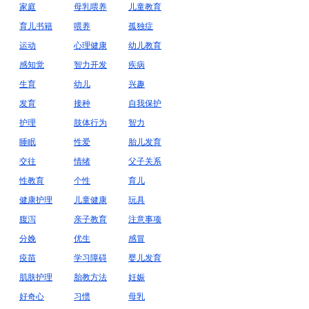
家庭
母乳喂养
儿童教育
育儿书籍
喂养
孤独症
运动
心理健康
幼儿教育
感知觉
智力开发
疾病
生育
幼儿
兴趣
发育
接种
自我保护
护理
肢体行为
智力
睡眠
性爱
胎儿发育
交往
情绪
父子关系
性教育
个性
育儿
健康护理
儿童健康
玩具
腹泻
亲子教育
注意事项
分娩
优生
感冒
疫苗
学习障碍
婴儿发育
肌肤护理
胎教方法
妊娠
好奇心
习惯
母乳