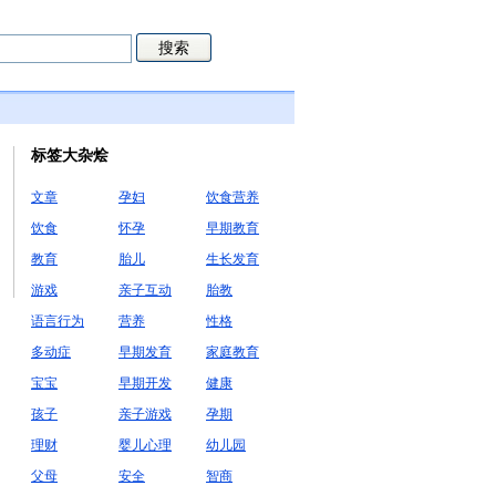
标签大杂烩
文章
孕妇
饮食营养
饮食
怀孕
早期教育
教育
胎儿
生长发育
游戏
亲子互动
胎教
语言行为
营养
性格
多动症
早期发育
家庭教育
宝宝
早期开发
健康
孩子
亲子游戏
孕期
理财
婴儿心理
幼儿园
父母
安全
智商