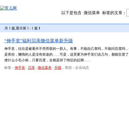
以下是包含
微信菜单
标签的文章：
共 1 篇,显示第 1 - 1 篇
1
“伸手党”福利贝亲微信菜单新升级
伸手党，往往是被看作不劳而获的一群人。有事，不能自己查吗，不能问百度吗，
是害你，懒惰的人是没有前途的……可是，这里要为伸手党们说几句，都能百度了
便什么小毛小病，只要百度，全都是得了绝症的赶脚……
标签：
伸手党
-
贝亲
-
微信菜单
-
升级
，类别：企业动态