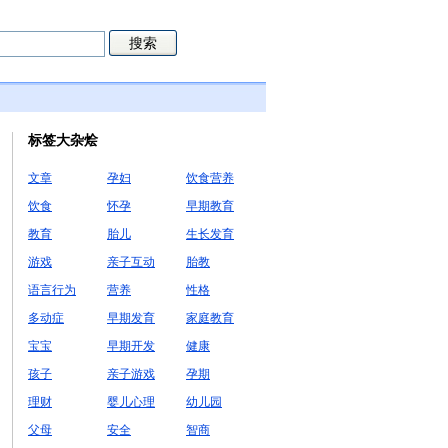
标签大杂烩
文章
孕妇
饮食营养
饮食
怀孕
早期教育
教育
胎儿
生长发育
游戏
亲子互动
胎教
语言行为
营养
性格
多动症
早期发育
家庭教育
宝宝
早期开发
健康
孩子
亲子游戏
孕期
理财
婴儿心理
幼儿园
父母
安全
智商