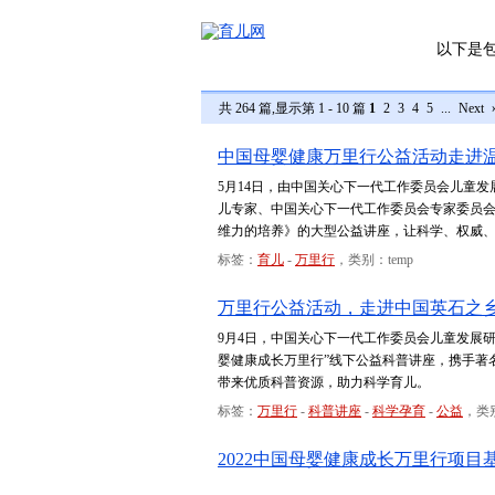
以下是
共 264 篇,显示第 1 - 10 篇
1
2
3
4
5
...
Next
中国母婴健康万里行公益活动走进
5月14日，由中国关心下一代工作委员会儿童发
儿专家、中国关心下一代工作委员会专家委员
维力的培养》的大型公益讲座，让科学、权威
标签：
育儿
-
万里行
，类别：temp
万里行公益活动，走进中国英石之
9月4日，中国关心下一代工作委员会儿童发展研
婴健康成长万里行”线下公益科普讲座，携手著
带来优质科普资源，助力科学育儿。
标签：
万里行
-
科普讲座
-
科学孕育
-
公益
，类别
2022中国母婴健康成长万里行项