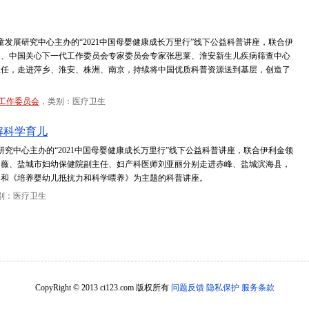
童发展研究中心主办的“2021中国母婴健康成长万里行”线下公益科普讲座，联合伊
家、中国关心下一代工作委员会专家委员会专家张思莱、淮安新生儿疾病筛查中心
主任，走进萍乡、淮安、株洲、南京，持续将中国优质科普资源送到基层，创造了
工作委员会
，类别：医疗卫生
解科学育儿
研究中心主办的“2021中国母婴健康成长万里行”线下公益科普讲座，联合伊利金领
赵薇、盐城市妇幼保健院副主任、妇产科医师刘亚丽分别走进赤峰、盐城滨海县，
》和《培养婴幼儿抵抗力和科学喂养》为主题的科普讲座。
别：医疗卫生
CopyRight © 2013 ci123.com 版权所有
问题反馈
隐私保护
服务条款