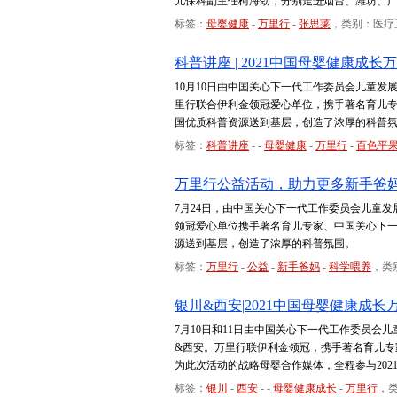
儿保科副主任柯海劲，分别走进烟台、潍坊、
标签：
母婴健康
-
万里行
-
张思莱
，类别：医疗
科普讲座 | 2021中国母婴健康成
10月10日由中国关心下一代工作委员会儿童发
里行联合伊利金领冠爱心单位，携手著名育儿
国优质科普资源送到基层，创造了浓厚的科普
标签：
科普讲座
-
-
母婴健康
-
万里行
-
百色平
万里行公益活动，助力更多新手爸
7月24日，由中国关心下一代工作委员会儿童发
领冠爱心单位携手著名育儿专家、中国关心下
源送到基层，创造了浓厚的科普氛围。
标签：
万里行
-
公益
-
新手爸妈
-
科学喂养
，类
银川&西安|2021中国母婴健康成
7月10日和11日由中国关心下一代工作委员会儿
&西安。万里行联伊利金领冠，携手著名育儿专
为此次活动的战略母婴合作媒体，全程参与20
标签：
银川
-
西安
-
-
母婴健康成长
-
万里行
，