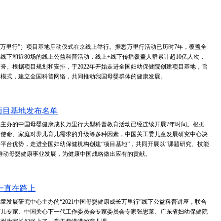
“万里行”）项目基地启动仪式在京线上举行。据悉万里行活动已历时7年，覆盖全
0场线下和近80场的线上公益科普活动，线上+线下传播覆盖人群累计超10亿人次，
誉。根据项目规划和安排，于2022年开始走进全国妇幼保健院创建项目基地，旨
新模式，建立全国科普网络，共同推动我国母婴群体的健康发展。
项目基地发布名单
主办的中国母婴健康成长万里行大型科普教育活动已经连续开展7年时间。根据
新使命、家庭对养儿育儿需求的升级等多种因素，中国关工委儿童发展研究中心决
平台优势，走进全国妇幼保健机构创建“项目基地”，共同开展以“课题研究、技能
推动母婴健康事业发展，为健康中国战略做出应有的贡献。
一直在路上
儿童发展研究中心主办的“2021中国母婴健康成长万里行”线下公益科普讲座，联合
育儿专家、中国关心下一代工作委员会专家委员会专家张思莱、广东省妇幼保健院