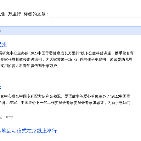
包含
万里行
标签的文章：
»
温州
展研究中心主办的“2023中国母婴健康成长万里行”线下公益科普讲座，携手著名育
会专家张思莱教授走进温州，为大家带来一场《让你的孩子更聪明—谈谈婴幼儿思
、实用的育儿科普知识传遍千家万户。
乡
究中心联合中国专利配方伊利金领冠、婴语故事等爱心单位主办了“2022中国母
名育儿专家、中国关心下一代工作委员会专家委员会专家张思莱，为新手爸妈们
：temp
目基地启动仪式在京线上举行