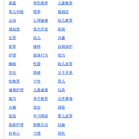
家庭
母乳喂养
儿童教育
育儿书籍
喂养
孤独症
运动
心理健康
幼儿教育
感知觉
智力开发
疾病
生育
幼儿
兴趣
发育
接种
自我保护
护理
肢体行为
智力
睡眠
性爱
胎儿发育
交往
情绪
父子关系
性教育
个性
育儿
健康护理
儿童健康
玩具
腹泻
亲子教育
注意事项
分娩
优生
感冒
疫苗
学习障碍
婴儿发育
肌肤护理
胎教方法
妊娠
好奇心
习惯
母乳