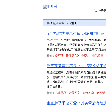
以下是
共 3 篇,显示第 1 - 3 篇
1
宝宝抵抗力差老生病，特殊时期我
虽然经过一年半的疫情防控宣传，爸爸妈妈们
变异的新冠病毒，还是让许多家长都忍不住焦虑
其是对于6岁以内处于“免疫功能不全期”又无
标签：
伊可新
-
维生素AD
-
免疫力
-
母乳喂养
-
胖宝宝竟营养不良？九成家长想不
带娃的过程中，总有个别长辈对自家孩子的胖瘦
脸，莲藕般的小胳膊小腿，圆溜溜的好像年画
喂，以此达到白白胖胖可爱娃的效果。但其实，
深无法自拔。
标签：
儿童肥胖
-
营养不良
-
饮食均衡
-
伊可新
宝宝胖乎乎挺可爱？其实背后有隐