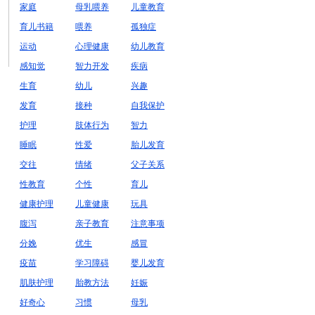
家庭
母乳喂养
儿童教育
育儿书籍
喂养
孤独症
运动
心理健康
幼儿教育
感知觉
智力开发
疾病
生育
幼儿
兴趣
发育
接种
自我保护
护理
肢体行为
智力
睡眠
性爱
胎儿发育
交往
情绪
父子关系
性教育
个性
育儿
健康护理
儿童健康
玩具
腹泻
亲子教育
注意事项
分娩
优生
感冒
疫苗
学习障碍
婴儿发育
肌肤护理
胎教方法
妊娠
好奇心
习惯
母乳