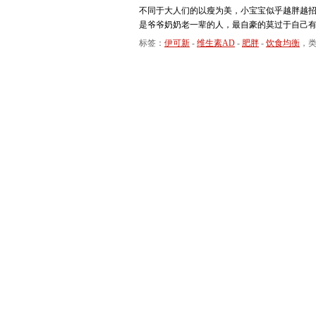
不同于大人们的以瘦为美，小宝宝似乎越胖越招
是爷爷奶奶老一辈的人，最自豪的莫过于自己有
标签：
伊可新
-
维生素AD
-
肥胖
-
饮食均衡
，