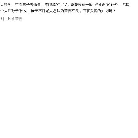
人待见。带着孩子去遛弯，肉嘟嘟的宝宝，总能收获一圈“好可爱”的评价。尤其
个大胖孙子/孙女，孩子不胖老人总认为营养不良，可事实真的如此吗？
类别：饮食营养