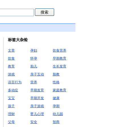
标签大杂烩
文章
孕妇
饮食营养
饮食
怀孕
早期教育
教育
胎儿
生长发育
游戏
亲子互动
胎教
语言行为
营养
性格
多动症
早期发育
家庭教育
宝宝
早期开发
健康
孩子
亲子游戏
孕期
理财
婴儿心理
幼儿园
父母
安全
智商