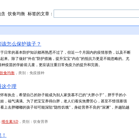
包含
饮食均衡
标签的文章：
们该怎么保护孩子？
对于日常的基本防护知识都再熟悉不过了，但近一个月国内的疫情形势，以及不断
起来。除了做好“外在”防护措施，提升宝宝“内在”的抵抗力更是不能忽略的。尤
法接种疫苗的学龄前儿童，更应该注重日常免疫力的提升和完善。
饮食均衡
，类别：免疫接种
通这个理
怀有执念，希望自己的孙子能成为别人家羡慕不已的“大胖小子”，胖乎乎的小
娃娃，福气满满。为了把宝宝养得白胖，老人们着实煞费苦心，甚至不惜强塞强
看上去胖嘟嘟的孩子却可能深陷“隐性饥饿”，身处营养不良的“深渊”，并越陷越
-
维生素AD
，类别：饮食营养
患！