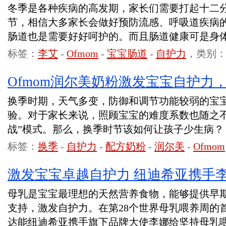
冬季是各种疾病的高发期，家长们需要打起十二
节，相信大多家长会做好预防流感、呼吸道疾病
肠道也是需要好好呵护的。而且肠道健康可是身
标签：
李艾
-
Ofmom
-
宝宝肠道
-
自护力
，类别
Ofmom润尔美奶粉激发宝宝自护力
换季时期，天气多变，防御和调节功能较弱的宝
验。对于家长来说，照顾宝宝的难度系数也随之不
战”模式。那么，换季时节该如何让孩子少生病？
标签：
换季
-
自护力
-
配方奶粉
-
润尔美
-
Ofmom
激发宝宝卓越自护力 纽迪希亚携手
母乳是宝宝最理想的天然营养食物，能够提供早
支持，激发自护力。在第28个世界母乳喂养周的
达能纽迪希亚携手旗下品牌大使李娜给坚持母乳