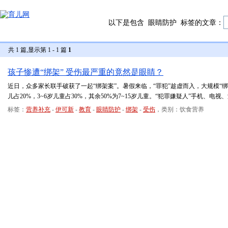
以下是包含
眼睛防护
标签的文章：
共 1 篇,显示第 1 - 1 篇
1
孩子惨遭“绑架” 受伤最严重的竟然是眼睛？
近日，众多家长联手破获了一起“绑架案”。暑假来临，“罪犯”趁虚而入，大规模“绑架
儿占20%，3~6岁儿童占30%，其余50%为7~15岁儿童。“犯罪嫌疑人”手机、
标签：
营养补充
-
伊可新
-
教育
-
眼睛防护
-
绑架
-
受伤
，类别：饮食营养