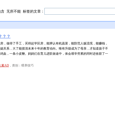
包含
无所不能
标签的文章：
？？？
厨房，做得了手工，买得起学区房，能辨认有机蔬菜，能防范人贩流氓，能赚钱，
婆媳关系，大了能摸清未来十年的教育动向。唯有升级成为了母亲，才知道孩子不
管鸡血，一条小皮鞭。妈妈们在育儿进阶旅途中，体会艰辛劳累的同时还收获了一
生素AD
，类别：喂养技巧