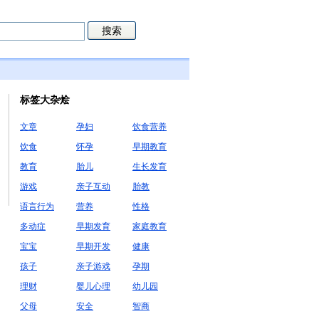
标签大杂烩
文章
孕妇
饮食营养
饮食
怀孕
早期教育
教育
胎儿
生长发育
游戏
亲子互动
胎教
语言行为
营养
性格
多动症
早期发育
家庭教育
宝宝
早期开发
健康
孩子
亲子游戏
孕期
理财
婴儿心理
幼儿园
父母
安全
智商