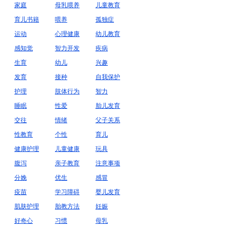
家庭
母乳喂养
儿童教育
育儿书籍
喂养
孤独症
运动
心理健康
幼儿教育
感知觉
智力开发
疾病
生育
幼儿
兴趣
发育
接种
自我保护
护理
肢体行为
智力
睡眠
性爱
胎儿发育
交往
情绪
父子关系
性教育
个性
育儿
健康护理
儿童健康
玩具
腹泻
亲子教育
注意事项
分娩
优生
感冒
疫苗
学习障碍
婴儿发育
肌肤护理
胎教方法
妊娠
好奇心
习惯
母乳