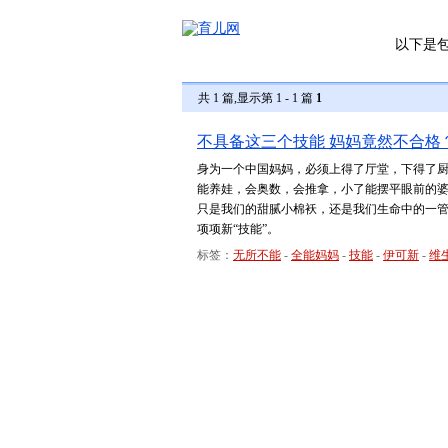
以下是
共 1 篇,显示第 1 - 1 篇
1
不具备这三个技能 妈妈竟然不合格
身为一个中国妈妈，必须上得了厅堂，下得了
能养娃，会奥数，会推拿，小了能摆平眼前的
只是我们的甜腻小棉袄，还是我们生命中的一
项项新“技能”。
标签：
无所不能
-
全能妈妈
-
技能
-
伊可新
-
维