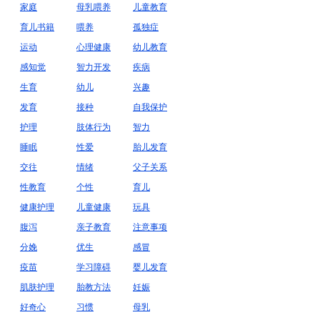
家庭
母乳喂养
儿童教育
育儿书籍
喂养
孤独症
运动
心理健康
幼儿教育
感知觉
智力开发
疾病
生育
幼儿
兴趣
发育
接种
自我保护
护理
肢体行为
智力
睡眠
性爱
胎儿发育
交往
情绪
父子关系
性教育
个性
育儿
健康护理
儿童健康
玩具
腹泻
亲子教育
注意事项
分娩
优生
感冒
疫苗
学习障碍
婴儿发育
肌肤护理
胎教方法
妊娠
好奇心
习惯
母乳