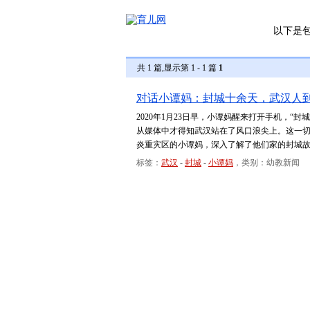
以下是
共 1 篇,显示第 1 - 1 篇
1
对话小谭妈：封城十余天，武汉人
2020年1月23日早，小谭妈醒来打开手机，
从媒体中才得知武汉站在了风口浪尖上。这一
炎重灾区的小谭妈，深入了解了他们家的封城
标签：
武汉
-
封城
-
小谭妈
，类别：幼教新闻