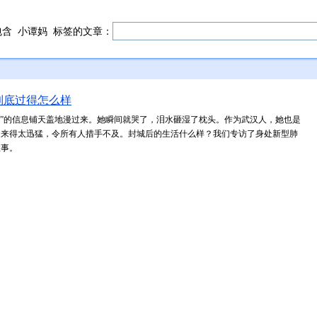
包含
小谭妈
标签的文章：
到底过得怎么样
“封城”的信息铺天盖地漫过来。她瞬间就哭了，泪水砸湿了枕头。作为武汉人，她也是
切来得太迅猛，令所有人措手不及。封城后的生活什么样？我们专访了身处新型肺
故事。