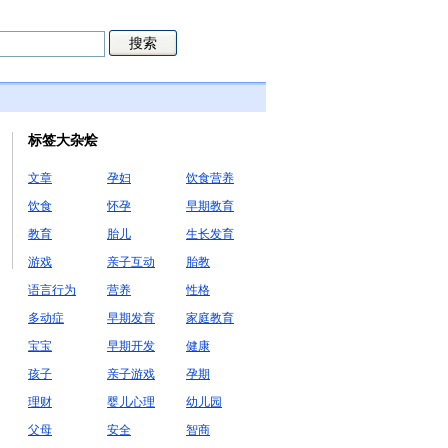
标签大杂烩
文章
孕妇
饮食营养
饮食
怀孕
早期教育
教育
胎儿
生长发育
游戏
亲子互动
胎教
语言行为
营养
性格
多动症
早期发育
家庭教育
宝宝
早期开发
健康
孩子
亲子游戏
孕期
理财
婴儿心理
幼儿园
父母
安全
智商