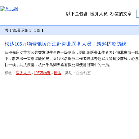
以下是包含
医务人员
标签的文章：
共 1 篇,显示第 1 - 1 篇
1
松达105万物资驰援浙江赴湖北医务人员，筑起抗疫防线
从率先启动重大公共突发卫生事件一级响应，到组织医务工作者奔赴湖北疫情一线
下，散发出一束束温暖的光。近1700名医务工作者陆续奔赴武汉等抗疫前线，心系
往一线，共抗疫情，杭州千岛湖天鑫有限公司便是浙商中的一员。
标签：
医务人员
-
105万物资
-
松达
，类别：企业动态