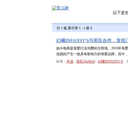
以下是
共 1 篇,显示第 1 - 1 篇
1
幻曦INFANSY'S与英氏合作，首
如今电商是母婴行业消费的主阵地。2019年母婴
也因此产生一批具有影响力的母婴品牌。其中，幻
标签：
开业
-
英氏YeeHoO
-
幻曦INFANSY’S
，