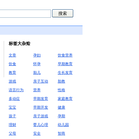
标签大杂烩
文章
孕妇
饮食营养
饮食
怀孕
早期教育
教育
胎儿
生长发育
游戏
亲子互动
胎教
语言行为
营养
性格
多动症
早期发育
家庭教育
宝宝
早期开发
健康
孩子
亲子游戏
孕期
理财
婴儿心理
幼儿园
父母
安全
智商