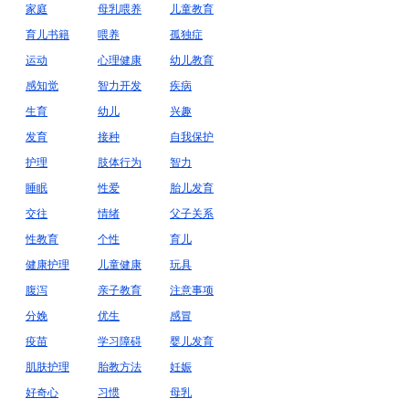
家庭
母乳喂养
儿童教育
育儿书籍
喂养
孤独症
运动
心理健康
幼儿教育
感知觉
智力开发
疾病
生育
幼儿
兴趣
发育
接种
自我保护
护理
肢体行为
智力
睡眠
性爱
胎儿发育
交往
情绪
父子关系
性教育
个性
育儿
健康护理
儿童健康
玩具
腹泻
亲子教育
注意事项
分娩
优生
感冒
疫苗
学习障碍
婴儿发育
肌肤护理
胎教方法
妊娠
好奇心
习惯
母乳