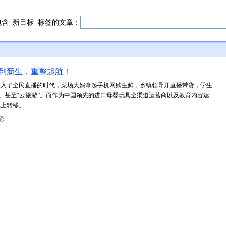
包含
新目标
标签的文章：
蜕变到新生，重整起航！
此步入了全民直播的时代，菜场大妈拿起手机网购生鲜，乡镇领导开直播带货，学生
”、甚至“云旅游”。而作为中国领先的进口母婴玩具全渠道运营商以及教育内容运
线上转移。
态