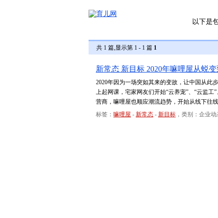
以下是
共 1 篇,显示第 1 - 1 篇
1
新常态 新目标 2020年嘛哩屋从
2020年因为一场突如其来的变故，让中国从
上起网课，宅家网友们开始“云养宠”、“云监工
营商，嘛哩屋也顺应潮流趋势，开始从线下往
标签：
嘛哩屋
-
新常态
-
新目标
，类别：企业动