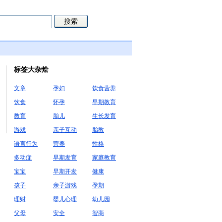
标签大杂烩
文章
孕妇
饮食营养
饮食
怀孕
早期教育
教育
胎儿
生长发育
游戏
亲子互动
胎教
语言行为
营养
性格
多动症
早期发育
家庭教育
宝宝
早期开发
健康
孩子
亲子游戏
孕期
理财
婴儿心理
幼儿园
父母
安全
智商