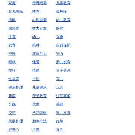
家庭
母乳喂养
儿童教育
育儿书籍
喂养
孤独症
运动
心理健康
幼儿教育
感知觉
智力开发
疾病
生育
幼儿
兴趣
发育
接种
自我保护
护理
肢体行为
智力
睡眠
性爱
胎儿发育
交往
情绪
父子关系
性教育
个性
育儿
健康护理
儿童健康
玩具
腹泻
亲子教育
注意事项
分娩
优生
感冒
疫苗
学习障碍
婴儿发育
肌肤护理
胎教方法
妊娠
好奇心
习惯
母乳