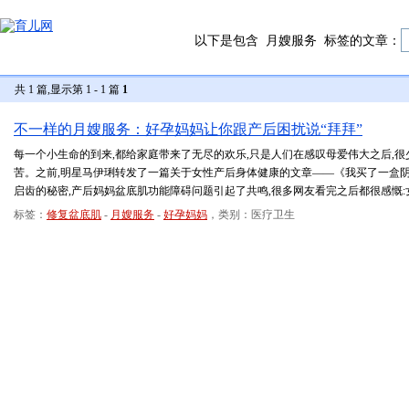
以下是包含
月嫂服务
标签的文章：
共 1 篇,显示第 1 - 1 篇
1
不一样的月嫂服务：好孕妈妈让你跟产后困扰说“拜拜”
每一个小生命的到来,都给家庭带来了无尽的欢乐,只是人们在感叹母爱伟大之后,
苦。之前,明星马伊琍转发了一篇关于女性产后身体健康的文章——《我买了一盒阴
启齿的秘密,产后妈妈盆底肌功能障碍问题引起了共鸣,很多网友看完之后都很感慨
标签：
修复盆底肌
-
月嫂服务
-
好孕妈妈
，类别：医疗卫生