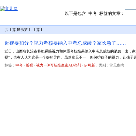
以下是包含
中考
标签的文章：
共 1 篇,显示第 1 - 1 篇
1
近视要扣分？视力考核要纳入中考总成绩？家长急了……
近日，山西省长治市将把裸眼视力和体重考核结果纳入中考总成绩的消息一出，家
视”，也有人认为这是一个好的导向。虽然意见不一，但保护孩子的视力，让孩子
标签：
中考
-
近视
-
视力
-
伊可新维生素AD滴剂
-
伊可新
，类别：常见疾病