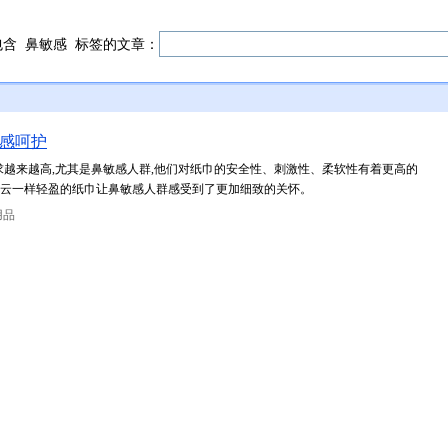
包含
鼻敏感
标签的文章：
”感呵护
求越来越高,尤其是鼻敏感人群,他们对纸巾的安全性、刺激性、柔软性有着更高的
纸品,云一样轻盈的纸巾让鼻敏感人群感受到了更加细致的关怀。
用品