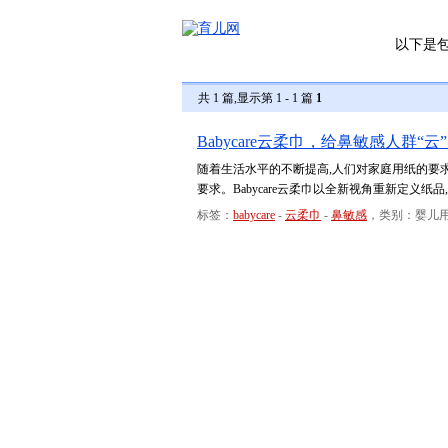
以下是
共 1 篇,显示第 1 - 1 篇
1
Babycare云柔巾，给鼻敏感人群“云
随着生活水平的不断提高,人们对家庭用纸的要
要求。Babycare云柔巾以全新视角重新定义
标签：
babycare
-
云柔巾
-
鼻敏感
，类别：婴儿