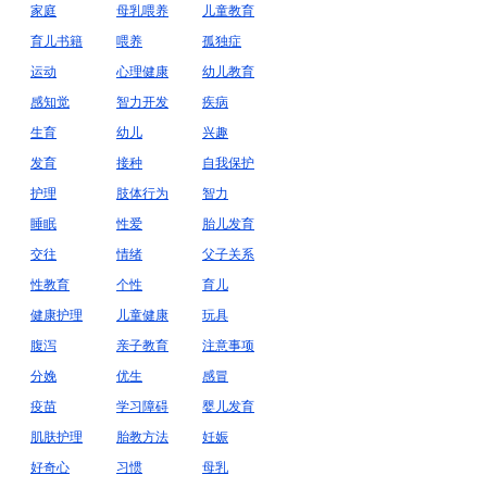
家庭
母乳喂养
儿童教育
育儿书籍
喂养
孤独症
运动
心理健康
幼儿教育
感知觉
智力开发
疾病
生育
幼儿
兴趣
发育
接种
自我保护
护理
肢体行为
智力
睡眠
性爱
胎儿发育
交往
情绪
父子关系
性教育
个性
育儿
健康护理
儿童健康
玩具
腹泻
亲子教育
注意事项
分娩
优生
感冒
疫苗
学习障碍
婴儿发育
肌肤护理
胎教方法
妊娠
好奇心
习惯
母乳