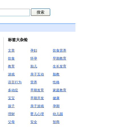
标签大杂烩
文章
孕妇
饮食营养
饮食
怀孕
早期教育
教育
胎儿
生长发育
游戏
亲子互动
胎教
语言行为
营养
性格
多动症
早期发育
家庭教育
宝宝
早期开发
健康
孩子
亲子游戏
孕期
理财
婴儿心理
幼儿园
父母
安全
智商