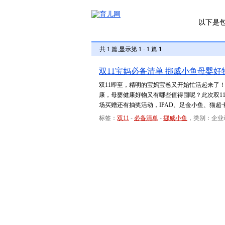
以下是
共 1 篇,显示第 1 - 1 篇
1
双11宝妈必备清单 挪威小鱼母婴好
双11即至，精明的宝妈宝爸又开始忙活起来了
康，母婴健康好物又有哪些值得囤呢？此次双1
场买赠还有抽奖活动，IPAD、足金小鱼、猫
标签：
双11
-
必备清单
-
挪威小鱼
，类别：企业