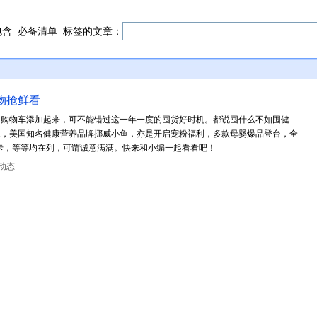
包含
必备清单
标签的文章：
物抢鲜看
！购物车添加起来，可不能错过这一年一度的囤货好时机。都说囤什么不如囤健
1，美国知名健康营养品牌挪威小鱼，亦是开启宠粉福利，多款母婴爆品登台，全
超卡，等等均在列，可谓诚意满满。快来和小编一起看看吧！
动态