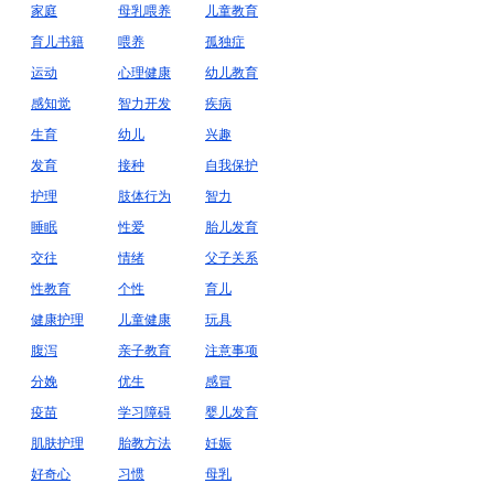
家庭
母乳喂养
儿童教育
育儿书籍
喂养
孤独症
运动
心理健康
幼儿教育
感知觉
智力开发
疾病
生育
幼儿
兴趣
发育
接种
自我保护
护理
肢体行为
智力
睡眠
性爱
胎儿发育
交往
情绪
父子关系
性教育
个性
育儿
健康护理
儿童健康
玩具
腹泻
亲子教育
注意事项
分娩
优生
感冒
疫苗
学习障碍
婴儿发育
肌肤护理
胎教方法
妊娠
好奇心
习惯
母乳