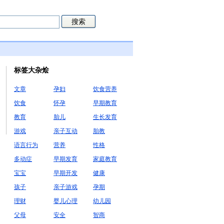
标签大杂烩
文章
孕妇
饮食营养
饮食
怀孕
早期教育
教育
胎儿
生长发育
游戏
亲子互动
胎教
语言行为
营养
性格
多动症
早期发育
家庭教育
宝宝
早期开发
健康
孩子
亲子游戏
孕期
理财
婴儿心理
幼儿园
父母
安全
智商