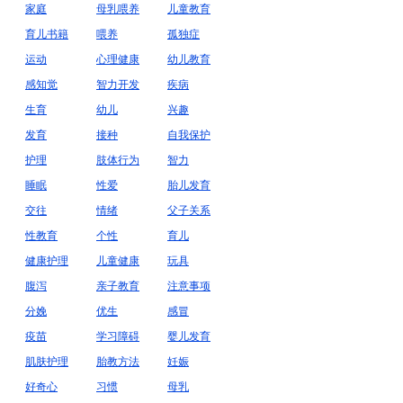
家庭
母乳喂养
儿童教育
育儿书籍
喂养
孤独症
运动
心理健康
幼儿教育
感知觉
智力开发
疾病
生育
幼儿
兴趣
发育
接种
自我保护
护理
肢体行为
智力
睡眠
性爱
胎儿发育
交往
情绪
父子关系
性教育
个性
育儿
健康护理
儿童健康
玩具
腹泻
亲子教育
注意事项
分娩
优生
感冒
疫苗
学习障碍
婴儿发育
肌肤护理
胎教方法
妊娠
好奇心
习惯
母乳