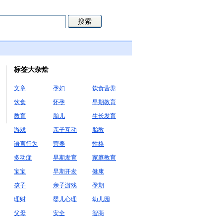
标签大杂烩
文章
孕妇
饮食营养
饮食
怀孕
早期教育
教育
胎儿
生长发育
游戏
亲子互动
胎教
语言行为
营养
性格
多动症
早期发育
家庭教育
宝宝
早期开发
健康
孩子
亲子游戏
孕期
理财
婴儿心理
幼儿园
父母
安全
智商