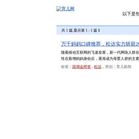
以下是
共 1 篇,显示第 1 - 1 篇
1
万千妈妈口碑推荐，松达实力斩获2
随着移动互联网的飞速发展，新一代网络人群在
性在新增妈妈身份后，逐渐成为母婴人群的主
标签：
国潮金橙奖
-
松达
，类别：育儿新闻