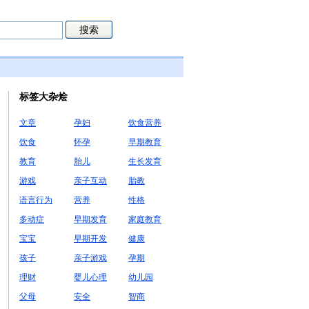
标签大杂烩
文章
孕妇
饮食营养
饮食
怀孕
早期教育
教育
胎儿
生长发育
游戏
亲子互动
胎教
语言行为
营养
性格
多动症
早期发育
家庭教育
宝宝
早期开发
健康
孩子
亲子游戏
孕期
理财
婴儿心理
幼儿园
父母
安全
智商