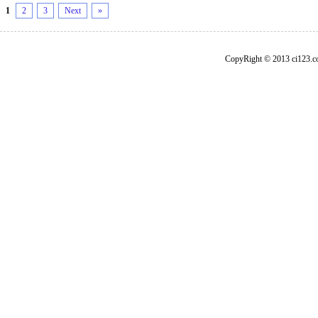
1
2
3
Next
»
CopyRight © 2013 ci1