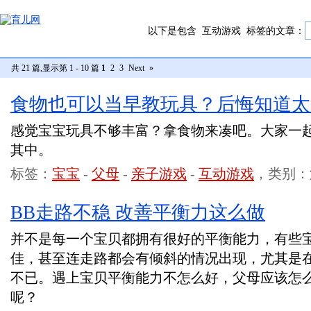
以下是包含
互动游戏
标签的文章：
共 21 篇,显示第 1 - 10 篇
1
2
3
Next
»
食物也可以当早教玩具？后悔知道太
感觉宝宝玩具不够丰富？拿食物来凑吧。大家一
其中。
标签：
宝宝
-
父母
-
亲子游戏
-
互动游戏
，类别：
BB走路不稳 改善平衡力这么做
并不是每一个宝贝都拥有很好的平衡能力，有些
佳，甚至连走路都会有倾斜的情况出现，尤其是
不已。遇上宝贝平衡能力不怎么好，父母应该怎
呢？