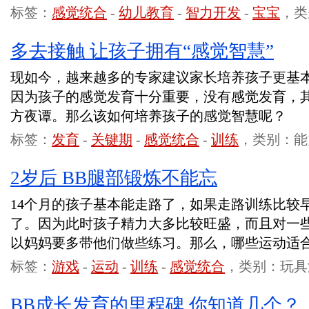
标签：
感觉统合
-
幼儿教育
-
智力开发
-
宝宝
，类
多去接触 让孩子拥有“感觉智慧”
现如今，越来越多的专家建议家长培养孩子更基
因为孩子的感觉发育十分重要，没有感觉发育，
方夜谭。那么该如何培养孩子的感觉智慧呢？
标签：
发育
-
关键期
-
感觉统合
-
训练
，类别：能
2岁后 BB腿部锻炼不能忘
14个月的孩子基本能走路了，如果走路训练比较
了。因为此时孩子精力大多比较旺盛，而且对一
以妈妈要多带他们做些练习。那么，哪些运动适合
标签：
游戏
-
运动
-
训练
-
感觉统合
，类别：玩具
BB成长发育的里程碑 你知道几个？