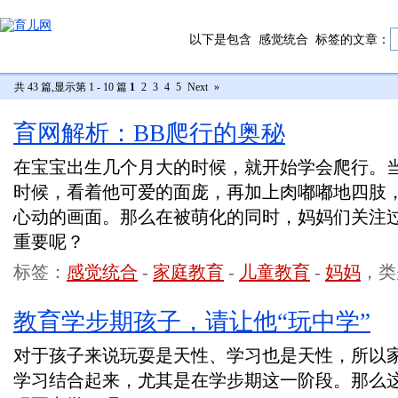
以下是包含
感觉统合
标签的文章：
共 43 篇,显示第 1 - 10 篇
1
2
3
4
5
Next
»
育网解析：BB爬行的奥秘
在宝宝出生几个月大的时候，就开始学会爬行。
时候，看着他可爱的面庞，再加上肉嘟嘟地四肢
心动的画面。那么在被萌化的同时，妈妈们关注
重要呢？
标签：
感觉统合
-
家庭教育
-
儿童教育
-
妈妈
，类
教育学步期孩子，请让他“玩中学”
对于孩子来说玩耍是天性、学习也是天性，所以
学习结合起来，尤其是在学步期这一阶段。那么