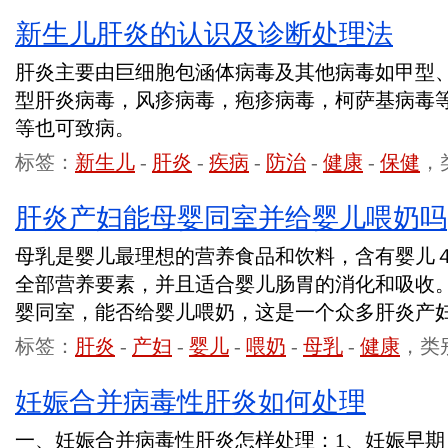
新生儿肝炎的认识及诊断处理法
肝炎主要由巨细胞包涵体病毒及其他病毒如甲型
型肝炎病毒，风疹病毒，疱疹病毒，柯萨基病毒
等也可致病。
标签：
新生儿
-
肝炎
-
疾病
-
防治
-
健康
-
保健
，
肝炎产妇能母婴同室并给婴儿喂奶吗
母乳是婴儿最理想的营养食品和饮料，含有婴儿
全部营养要素，并且适合婴儿肠胃的消化和吸收
婴同室，能否给婴儿喂奶，这是一个众多肝炎产
标签：
肝炎
-
产妇
-
婴儿
-
喂奶
-
母乳
-
健康
，类
妊娠合并病毒性肝炎如何处理
一、妊娠合并病毒性肝炎怎样处理：1、妊娠早