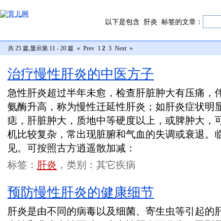
以下是包含
肝炎
标签的文章：
共 25 篇,显示第 11 - 20 篇
«
Prev
1
2
3
Next
»
治疗慢性肝炎的中医方子
急性肝炎超过半年未愈，检查肝脏肿大有压痛，
氨酶升高，称为慢性迁延性肝炎；如肝炎症状明
痣，肝脏肿大，质地中等硬度以上，或脾肿大，
机比较复杂，常出现脏腑和气血的失调或衰退。
见。可按照古方逍遥散加减：
标签：
肝炎
，类别：其它疾病
预防慢性肝炎的健康细节
肝炎是由不同的病毒以及细菌、寄生虫等引起的