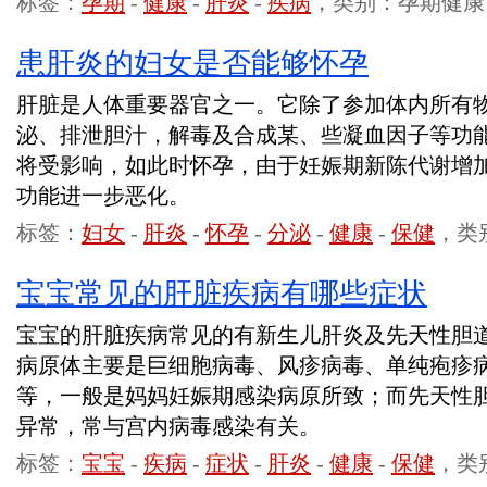
标签：
孕期
-
健康
-
肝炎
-
疾病
，类别：孕期健康
患肝炎的妇女是否能够怀孕
肝脏是人体重要器官之一。它除了参加体内所有
泌、排泄胆汁，解毒及合成某、些凝血因子等功
将受影响，如此时怀孕，由于妊娠期新陈代谢增
功能进一步恶化。
标签：
妇女
-
肝炎
-
怀孕
-
分泌
-
健康
-
保健
，类
宝宝常见的肝脏疾病有哪些症状
宝宝的肝脏疾病常见的有新生儿肝炎及先天性胆
病原体主要是巨细胞病毒、风疹病毒、单纯疱疹
等，一般是妈妈妊娠期感染病原所致；而先天性
异常，常与宫内病毒感染有关。
标签：
宝宝
-
疾病
-
症状
-
肝炎
-
健康
-
保健
，类别