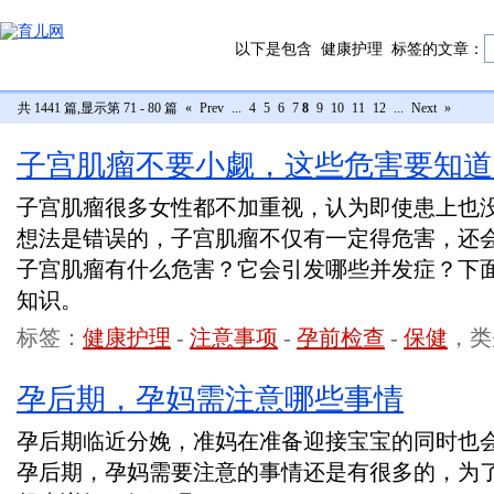
以下是包含
健康护理
标签的文章：
共 1441 篇,显示第 71 - 80 篇
«
Prev
...
4
5
6
7
8
9
10
11
12
...
Next
»
子宫肌瘤不要小觑，这些危害要知道
子宫肌瘤很多女性都不加重视，认为即使患上也
想法是错误的，子宫肌瘤不仅有一定得危害，还
子宫肌瘤有什么危害？它会引发哪些并发症？下
知识。
标签：
健康护理
-
注意事项
-
孕前检查
-
保健
，类
孕后期，孕妈需注意哪些事情
孕后期临近分娩，准妈在准备迎接宝宝的同时也
孕后期，孕妈需要注意的事情还是有很多的，为