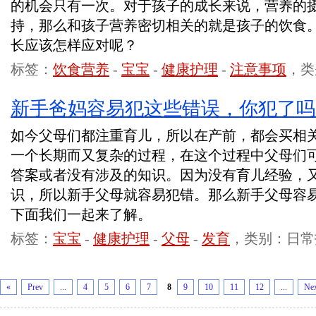
的机会只有一次。对于孩子的成长来说，营养的
持，那么和孩子营养密切相关的就是孩子的饮食
长应该怎样应对呢？
标签：
饮食营养
-
宝宝
-
健康护理
-
注意事项
，类
新手爸妈容易犯这些错误，你犯了吗
如今父母们都注重育儿，所以在产前，都会买相
一个长期而又复杂的过程，在这个过程中父母们
答案或者没有涉及的知识。因为没有育儿经验，
识，所以新手父母就容易犯错。那么新手父母容
下面我们一起来了解。
标签：
宝宝
-
健康护理
-
父母
-
发育
，类别：日常
«
Prev
...
4
5
6
7
8
9
10
11
12
...
Ne