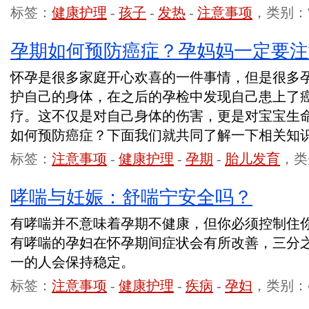
标签：
健康护理
-
孩子
-
发热
-
注意事项
，类别：
孕期如何预防癌症？孕妈妈一定要注
怀孕是很多家庭开心欢喜的一件事情，但是很多
护自己的身体，在之后的孕检中发现自己患上了
疗。这不仅是对自己身体的伤害，更是对宝宝生
如何预防癌症？下面我们就共同了解一下相关知
标签：
注意事项
-
健康护理
-
孕期
-
胎儿发育
，类
哮喘与妊娠：舒喘宁安全吗？
有哮喘并不意味着孕期不健康，但你必须控制住
有哮喘的孕妇在怀孕期间症状会有所改善，三分
一的人会保持稳定。
标签：
注意事项
-
健康护理
-
疾病
-
孕妇
，类别：