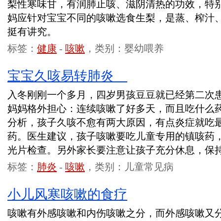
梨性寒味甘，有润肺止咳、滋阴清热的功效，特
妈应针对宝宝不同的咳嗽选食生梨，是蒸、榨汁
挺有讲究。
标签：
健康
-
咳嗽
，类别：婴幼喂养
宝宝久咳易转肺炎
入冬刚刚一个多月，四岁男孩豆豆就已经第二次
妈妈格外担心：连续咳嗽了好多天，而且吃什么
分析，孩子久咳不愈有两大原因，有点炎症就吃
药。医生建议，孩子咳嗽要吃儿童专用的镇咳药
光片检查。另外家长要注意让孩子充分休息，保
标签：
肺炎
-
咳嗽
，类别：儿童常见病
小儿风寒咳嗽的食疗
咳嗽有外感咳嗽和内伤咳嗽之分，而外感咳嗽又