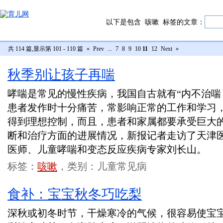
以下是包含
咳嗽
标签的文章：
共 114 篇,显示第 101 - 110 篇
«
Prev
...
7
8
9
10
11
12
Next
»
秋季别让孩子再喘
哮喘是常见的慢性疾病，我国自古就有“内不治喘
患者发作时十分痛苦，常影响正常的工作和学习
得到理想控制，而且，患者和家属都要承受巨大
断和治疗方面的进展情况，新报记者走访了天津
医师、儿童哮喘和变态反应疾病专家刘长山。
标签：
咳嗽
，类别：儿童常见病
食补：宝宝秋冬巧吃梨
深秋或初冬时节，干燥寒冷的气候，很容易使宝