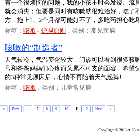
有一个很烦恼的问题，我的小孩不时会发烧、流
就会消失；但要是同时有咳嗽就很难治好，吃了
方，拖上1、2个月都可能好不了，多吃药担心吃
标签：
咳嗽
-
护理原则
，类别：常见疾病
咳嗽的“制造者”
天气转冷，气温变化较大，门诊可以看到很多咳
号和爸爸妈妈们心疼而又累不可支的面容。希望
的3种常见原因后，心情不再随着天气起舞!
标签：
咳嗽
，类别：儿童常见病
«
Prev
...
7
8
9
10
11
12
Next
»
CopyRight © 2013 ci1